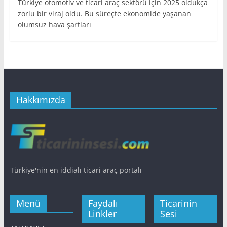
Türkiye otomotiv ve ticari araç sektörü için 2025 oldukça
zorlu bir viraj oldu. Bu süreçte ekonomide yaşanan
olumsuz hava şartları
Hakkımızda
Türkiye'nin en iddialı ticari araç portalı
Menü
Faydalı
Ticarinin
Linkler
Sesi