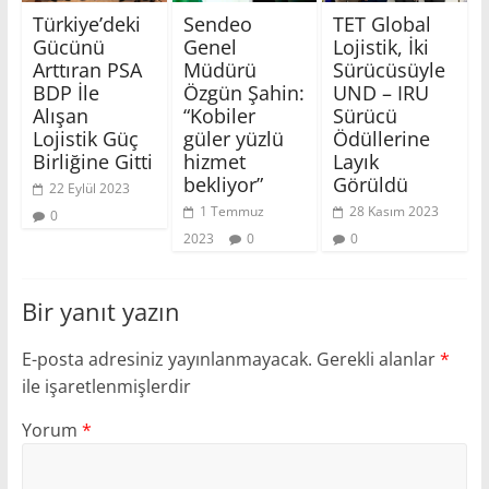
Türkiye’deki
Sendeo
TET Global
Gücünü
Genel
Lojistik, İki
Arttıran PSA
Müdürü
Sürücüsüyle
BDP İle
Özgün Şahin:
UND – IRU
Alışan
“Kobiler
Sürücü
Lojistik Güç
güler yüzlü
Ödüllerine
Birliğine Gitti
hizmet
Layık
bekliyor”
Görüldü
22 Eylül 2023
1 Temmuz
28 Kasım 2023
0
2023
0
0
Bir yanıt yazın
E-posta adresiniz yayınlanmayacak.
Gerekli alanlar
*
ile işaretlenmişlerdir
Yorum
*