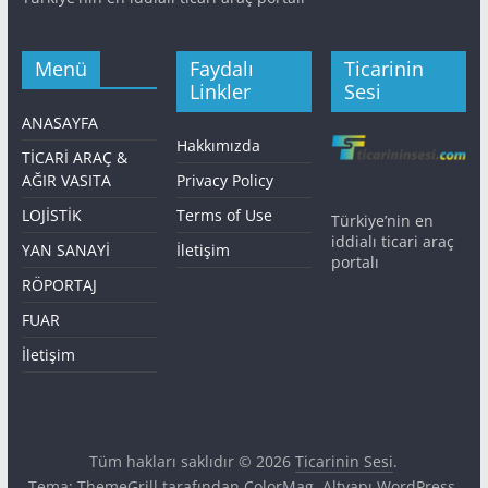
Menü
Faydalı
Ticarinin
Linkler
Sesi
ANASAYFA
Hakkımızda
TİCARİ ARAÇ &
AĞIR VASITA
Privacy Policy
LOJİSTİK
Terms of Use
Türkiye’nin en
iddialı ticari araç
YAN SANAYİ
İletişim
portalı
RÖPORTAJ
FUAR
İletişim
Tüm hakları saklıdır © 2026
Ticarinin Sesi
.
Tema: ThemeGrill tarafından
ColorMag
. Altyapı
WordPress
.