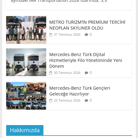
ayındaki IAA Transportation 2026 fuarında, 3,5
METRO TURİZM’İN PREMİUM TERCİHİ
NEOPLAN SKYLINER OLDU
0
31 Temmuz 2026
Mercedes-Benz Türk Dijital
Hizmetleriyle Filo Yönetiminde Yeni
Dönem
0
30 Temmuz 2026
Mercedes-Benz Türk Gençleri
Geleceğe Hazırlıyor
0
25 Temmuz 2026
Hakkımızda