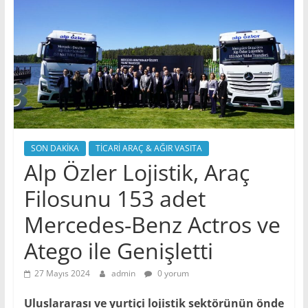
SON DAKİKA
TİCARİ ARAÇ & AĞIR VASITA
Alp Özler Lojistik, Araç
Filosunu 153 adet
Mercedes-Benz Actros ve
Atego ile Genişletti
27 Mayıs 2024
admin
0 yorum
Uluslararası ve yurtiçi lojistik sektörünün önde