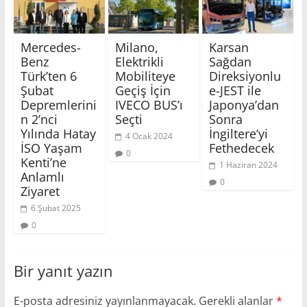
Mercedes-
Milano,
Karsan
Benz
Elektrikli
Sağdan
Türk’ten 6
Mobiliteye
Direksiyonlu
Şubat
Geçiş İçin
e-JEST ile
Depremlerini
IVECO BUS’ı
Japonya’dan
n 2’nci
Seçti
Sonra
Yılında Hatay
İngiltere’yi
4 Ocak 2024
İSO Yaşam
Fethedecek
0
Kenti’ne
1 Haziran 2024
Anlamlı
0
Ziyaret
6 Şubat 2025
0
Bir yanıt yazın
E-posta adresiniz yayınlanmayacak.
Gerekli alanlar
*