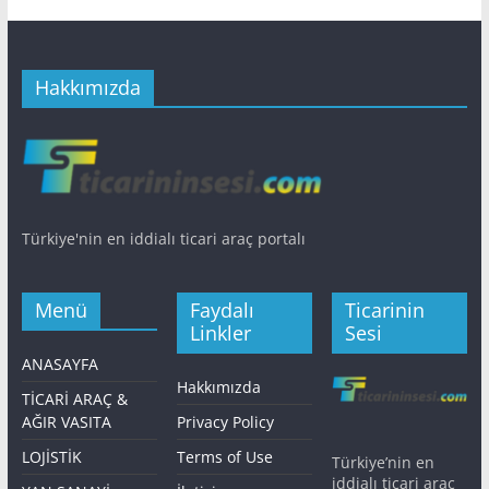
Hakkımızda
Türkiye'nin en iddialı ticari araç portalı
Menü
Faydalı
Ticarinin
Linkler
Sesi
ANASAYFA
Hakkımızda
TİCARİ ARAÇ &
AĞIR VASITA
Privacy Policy
LOJİSTİK
Terms of Use
Türkiye’nin en
iddialı ticari araç