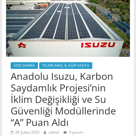
SON DAKİKA
TİCARİ ARAÇ & AĞIR VASITA
Anadolu Isuzu, Karbon
Saydamlık Projesi’nin
İklim Değişikliği ve Su
Güvenliği Modüllerinde
“A” Puan Aldı
28 Şubat 2025
admin
0 yorum