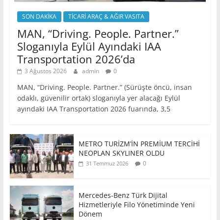
SON DAKİKA
TİCARİ ARAÇ & AĞIR VASITA
MAN, “Driving. People. Partner.”
Sloganıyla Eylül Ayındaki IAA
Transportation 2026’da
3 Ağustos 2026
admin
0
MAN, “Driving. People. Partner.” (Sürüşte öncü, insan
odaklı, güvenilir ortak) sloganıyla yer alacağı Eylül
ayındaki IAA Transportation 2026 fuarında, 3,5
METRO TURİZM’İN PREMİUM TERCİHİ
NEOPLAN SKYLINER OLDU
0
31 Temmuz 2026
Mercedes-Benz Türk Dijital
Hizmetleriyle Filo Yönetiminde Yeni
Dönem