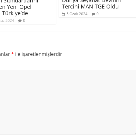
Dünya Seyahat Devinin
n Standartlarını
Tercihi MAN TGE Oldu
yen Yeni Opel
Türkiye’de
5 Ocak 2024
0
uz 2024
0
anlar
*
ile işaretlenmişlerdir