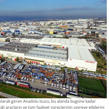
ri olarak gören Anadolu Isuzu, bu alanda bugüne kadar
iği araçların ve tüm faaliyet süreçlerinin çevreye etkilerini