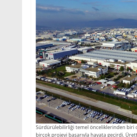
Sürdürülebilirliği temel önceliklerinden bi
birçok projeyi başarıyla hayata geçirdi. Ürett