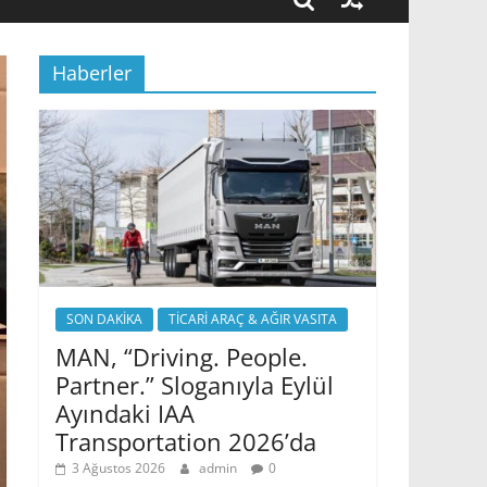
Haberler
SON DAKİKA
TİCARİ ARAÇ & AĞIR VASITA
MAN, “Driving. People.
Partner.” Sloganıyla Eylül
Ayındaki IAA
Transportation 2026’da
3 Ağustos 2026
admin
0