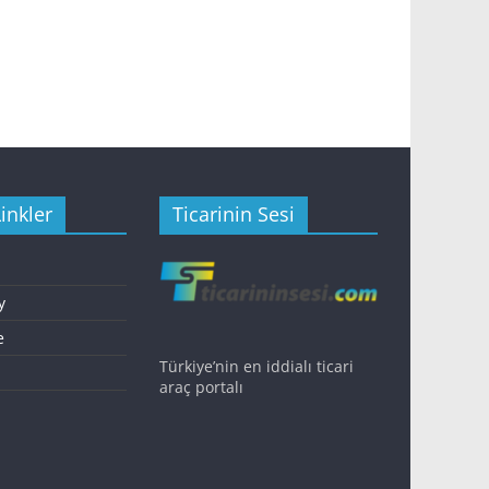
inkler
Ticarinin Sesi
y
e
Türkiye’nin en iddialı ticari
araç portalı