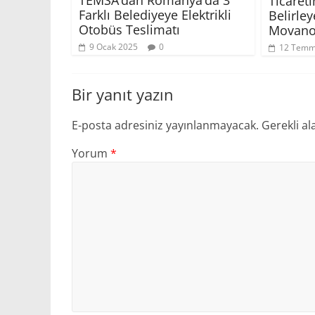
TEMSA’dan Romanya’da 3
Ticareti
Farklı Belediyeye Elektrikli
Belirle
Otobüs Teslimatı
Movano 
9 Ocak 2025
0
12 Temm
Bir yanıt yazın
E-posta adresiniz yayınlanmayacak.
Gerekli al
Yorum
*