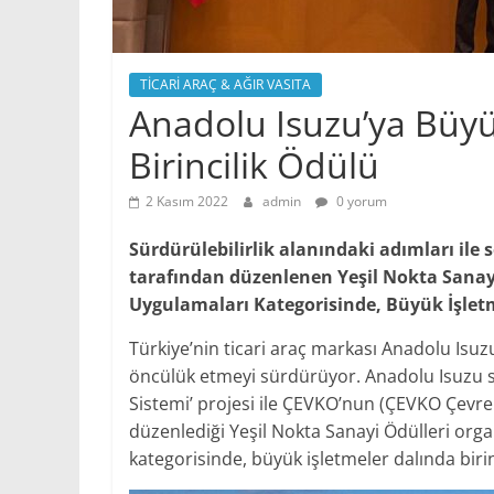
TİCARİ ARAÇ & AĞIR VASITA
Anadolu Isuzu’ya Büyü
Birincilik Ödülü
2 Kasım 2022
admin
0 yorum
Sürdürülebilirlik alanındaki adımları il
tarafından düzenlenen Yeşil Nokta Sanay
Uygulamaları Kategorisinde, Büyük İşletme
Türkiye’nin ticari araç markası Anadolu Isuzu
öncülük etmeyi sürdürüyor. Anadolu Isuzu son
Sistemi’ projesi ile ÇEVKO’nun (ÇEVKO Çevre
düzenlediği Yeşil Nokta Sanayi Ödülleri org
kategorisinde, büyük işletmeler dalında birin