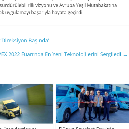
sürdürülebilirlik vizyonu ve Avrupa Yeşil Mutabakatına
k uygulamayı başarıyla hayata geçirdi.
‘Direksiyon Başında’
EX 2022 Fuarı’nda En Yeni Teknolojilerini Sergiledi
→