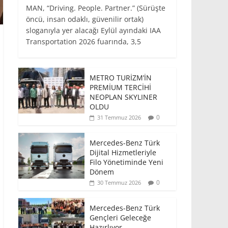
MAN, “Driving. People. Partner.” (Sürüşte
öncü, insan odaklı, güvenilir ortak)
sloganıyla yer alacağı Eylül ayındaki IAA
Transportation 2026 fuarında, 3,5
METRO TURİZM’İN
PREMİUM TERCİHİ
NEOPLAN SKYLINER
OLDU
0
31 Temmuz 2026
Mercedes-Benz Türk
Dijital Hizmetleriyle
Filo Yönetiminde Yeni
Dönem
0
30 Temmuz 2026
Mercedes-Benz Türk
Gençleri Geleceğe
Hazırlıyor