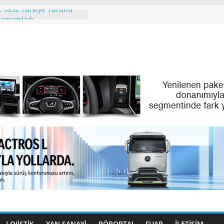
 1852 Türkiye Turunu
 Tamamladı
ing. People. Partner.”
 Eylül Ayındaki IAA
tion 2026’da
RİZM’İN PREMİUM
EOPLAN SKYLINER OLDU
enz Türk Dijital
yle Filo Yönetiminde Yeni
Benz Türk Gençleri
azırlıyor
LOJİSTİK
YAN SANAYİ
RÖPORTAJ
FUAR
İLETIŞIM