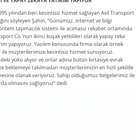
İ VE YAPAY ZEKAYA YATIRIM YAPIYOR
995 yılından beri kesintisiz hizmet sağlayan Asil Transport
ığını söyleyen Şahin, “Günümüz, internet ve bilgi
i yöntem taşımacılık sistemi ile acımasız rekabet ortamında
port Co.’nun ikinci kuşak yetkilileri olarak yapay zeka
ırım yapıyoruz. Yazılım konusunda firma olarak örnek
r ile müşterilerimize kesintisiz hizmet sunuyoruz.
eki yükü alıyor ve onlar adına bütün kırtasiye-evrak
te beklemeye takılmadan müşterilerimizin en hızlı şekilde
sine olanak veriyoruz. Sahip olduğumuz belgelerimiz ile
a olmasını sağlıyoruz” dedi.