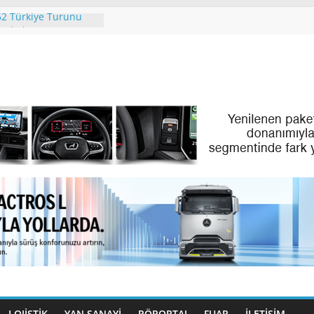
2 Türkiye Turunu
amladı
 People. Partner.”
l Ayındaki IAA
 2026’da
’İN PREMİUM
LAN SKYLINER OLDU
Türk Dijital
Filo Yönetiminde Yeni
 Türk Gençleri
lıyor
LOJİSTİK
YAN SANAYİ
RÖPORTAJ
FUAR
İLETIŞIM