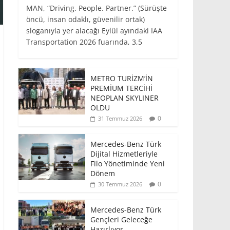
MAN, “Driving. People. Partner.” (Sürüşte
öncü, insan odaklı, güvenilir ortak)
sloganıyla yer alacağı Eylül ayındaki IAA
Transportation 2026 fuarında, 3,5
METRO TURİZM’İN
PREMİUM TERCİHİ
NEOPLAN SKYLINER
OLDU
0
31 Temmuz 2026
Mercedes-Benz Türk
Dijital Hizmetleriyle
Filo Yönetiminde Yeni
Dönem
0
30 Temmuz 2026
Mercedes-Benz Türk
Gençleri Geleceğe
Hazırlıyor