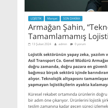
LOJİSTİK
Manşet
SON DAKİKA
Armağan Şahin, “Tekno
Tamamlamamış Lojisti
13 Şubat 2024
admin
0 yorum
Lojistik sektörünün yapay zeka, yazılım v
Asil Transport Co. Genel Müdürü Armağan
doğru zamanda, doğru pazara en güvenli ş
bağımsız birçok sektörü içinde barındıran
alıyor. Teknolojik altyapısını tamamlayan
yapmayan lojistikçilerin ayakta kalamay
Küresel rekabet ortamında ürünlerin doğru 
bir adım öne çıkarıyor. Ürünlerini lojistik ş
teslim zamanına kadar geçen süreci izlemek 