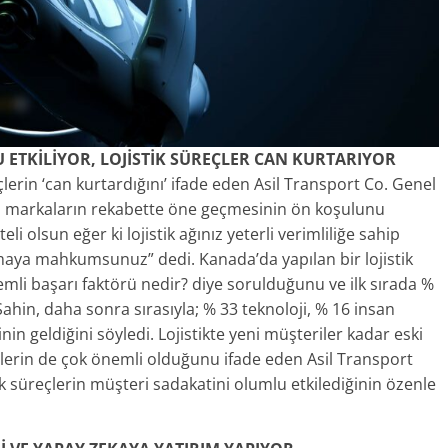
 ETKİLİYOR, LOJİSTİK SÜREÇLER CAN KURTARIYOR
lerin ‘can kurtardığını’ ifade eden Asil Transport Co. Genel
ri markaların rekabette öne geçmesinin ön koşulunu
i olsun eğer ki lojistik ağınız yeterli verimliliğe sahip
lmaya mahkumsunuz” dedi. Kanada’da yapılan bir lojistik
nemli başarı faktörü nedir? diye sorulduğunu ve ilk sırada %
 Şahin, daha sonra sırasıyla; % 33 teknoloji, % 16 insan
nin geldiğini söyledi. Lojistikte yeni müşteriler kadar eski
şkilerin de çok önemli olduğunu ifade eden Asil Transport
süreçlerin müşteri sadakatini olumlu etkilediğinin özenle