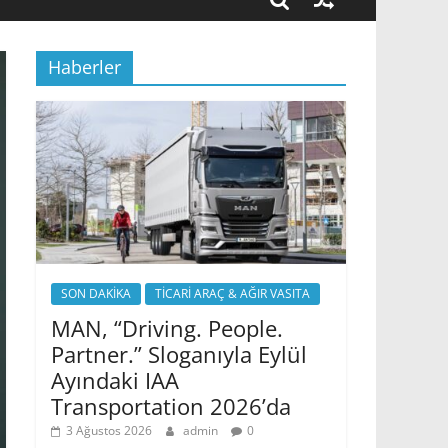
Haberler
SON DAKİKA
TİCARİ ARAÇ & AĞIR VASITA
MAN, “Driving. People.
Partner.” Sloganıyla Eylül
Ayındaki IAA
Transportation 2026’da
3 Ağustos 2026
admin
0