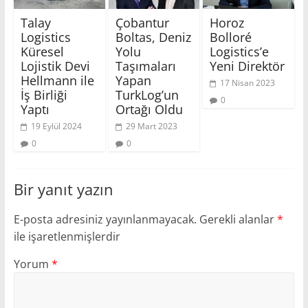
Talay
Çobantur
Horoz
Logistics
Boltas, Deniz
Bolloré
Küresel
Yolu
Logistics’e
Lojistik Devi
Taşımaları
Yeni Direktör
Hellmann ile
Yapan
17 Nisan 2023
İş Birliği
TurkLog’un
0
Yaptı
Ortağı Oldu
19 Eylül 2024
29 Mart 2023
0
0
Bir yanıt yazın
E-posta adresiniz yayınlanmayacak.
Gerekli alanlar
*
ile işaretlenmişlerdir
Yorum
*