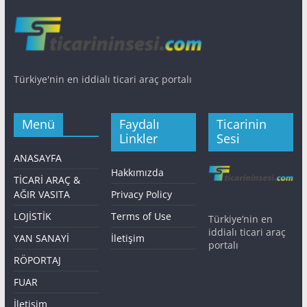
Türkiye'nin en iddialı ticari araç portalı
Menü
Faydalı
Ticarinin
Linkler
Sesi
ANASAYFA
Hakkımızda
TİCARİ ARAÇ &
AĞIR VASITA
Privacy Policy
LOJİSTİK
Terms of Use
Türkiye’nin en
iddialı ticari araç
YAN SANAYİ
İletişim
portalı
RÖPORTAJ
FUAR
İletişim