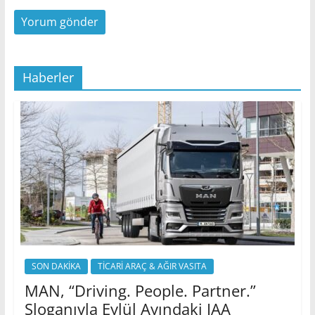
Haberler
SON DAKİKA
TİCARİ ARAÇ & AĞIR VASITA
MAN, “Driving. People. Partner.”
Sloganıyla Eylül Ayındaki IAA