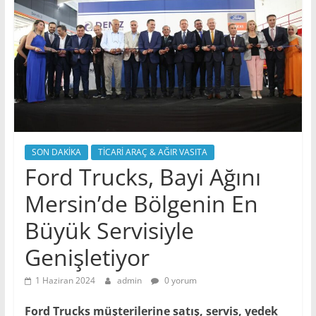
SON DAKİKA
TİCARİ ARAÇ & AĞIR VASITA
Ford Trucks, Bayi Ağını
Mersin’de Bölgenin En
Büyük Servisiyle
Genişletiyor
1 Haziran 2024
admin
0 yorum
Ford Trucks müşterilerine satış, servis, yedek