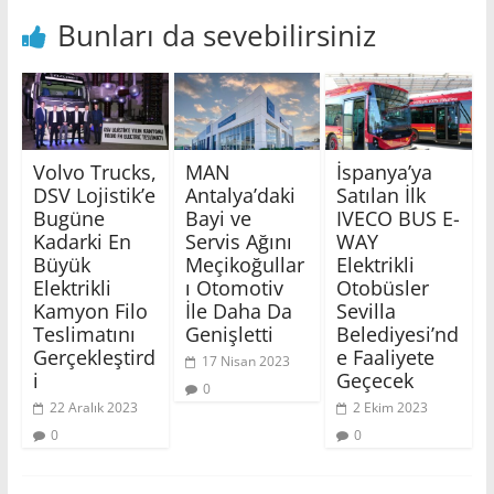
Bunları da sevebilirsiniz
Volvo Trucks,
MAN
İspanya’ya
DSV Lojistik’e
Antalya’daki
Satılan İlk
Bugüne
Bayi ve
IVECO BUS E-
Kadarki En
Servis Ağını
WAY
Büyük
Meçikoğullar
Elektrikli
Elektrikli
ı Otomotiv
Otobüsler
Kamyon Filo
İle Daha Da
Sevilla
Teslimatını
Genişletti
Belediyesi’nd
Gerçekleştird
e Faaliyete
17 Nisan 2023
i
Geçecek
0
22 Aralık 2023
2 Ekim 2023
0
0