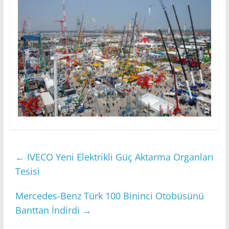
←
IVECO Yeni Elektrikli Güç Aktarma Organları
Tesisi
Mercedes-Benz Türk 100 Bininci Otobüsünü
Banttan İndirdi
→