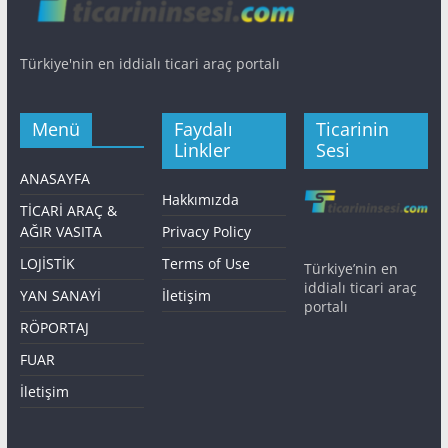
Türkiye'nin en iddialı ticari araç portalı
Menü
Faydalı
Ticarinin
Linkler
Sesi
ANASAYFA
Hakkımızda
TİCARİ ARAÇ &
AĞIR VASITA
Privacy Policy
LOJİSTİK
Terms of Use
Türkiye’nin en
iddialı ticari araç
YAN SANAYİ
İletişim
portalı
RÖPORTAJ
FUAR
İletişim