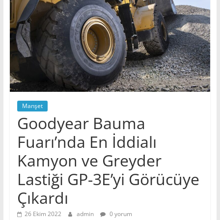
Manşet
Goodyear Bauma
Fuarı’nda En İddialı
Kamyon ve Greyder
Lastiği GP-3E’yi Görücüye
Çıkardı
26 Ekim 2022
admin
0 yorum