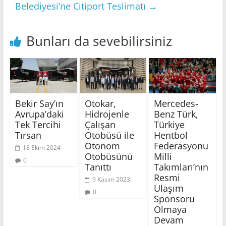
Belediyesi’ne Citiport Teslimatı
→
Bunları da sevebilirsiniz
Bekir Say’ın
Otokar,
Mercedes-
Avrupa’daki
Hidrojenle
Benz Türk,
Tek Tercihi
Çalışan
Türkiye
Tırsan
Otobüsü ile
Hentbol
Otonom
Federasyonu
18 Ekim 2024
Otobüsünü
Milli
0
Tanıttı
Takımları’nın
Resmi
9 Kasım 2023
Ulaşım
0
Sponsoru
Olmaya
Devam