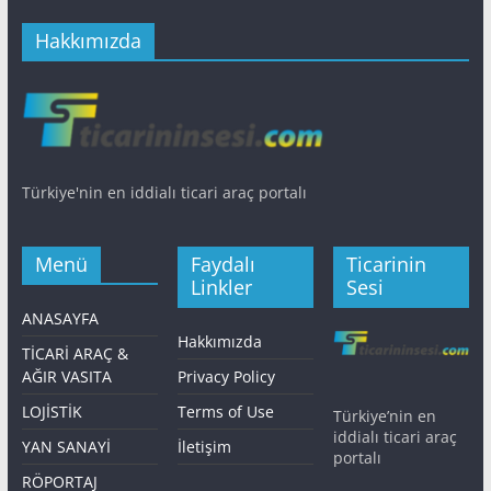
Hakkımızda
Türkiye'nin en iddialı ticari araç portalı
Menü
Faydalı
Ticarinin
Linkler
Sesi
ANASAYFA
Hakkımızda
TİCARİ ARAÇ &
AĞIR VASITA
Privacy Policy
LOJİSTİK
Terms of Use
Türkiye’nin en
iddialı ticari araç
YAN SANAYİ
İletişim
portalı
RÖPORTAJ