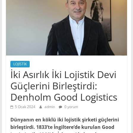
LOJİSTİK
İki Asırlık İki Lojistik Devi
Güçlerini Birleştirdi:
Denholm Good Logistics
5 Ocak 2024
admin
0 yorum
Dünyanın en köklü iki lojistik şirketi güçlerini
birleştirdi. 1833’te İngiltere’de kurulan Good