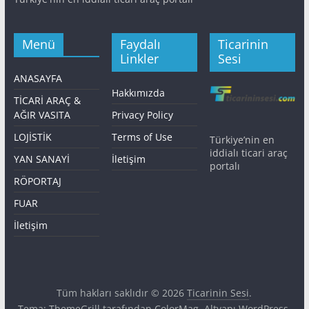
Menü
Faydalı
Ticarinin
Linkler
Sesi
ANASAYFA
Hakkımızda
TİCARİ ARAÇ &
AĞIR VASITA
Privacy Policy
LOJİSTİK
Terms of Use
Türkiye’nin en
iddialı ticari araç
YAN SANAYİ
İletişim
portalı
RÖPORTAJ
FUAR
İletişim
Tüm hakları saklıdır © 2026
Ticarinin Sesi
.
Tema: ThemeGrill tarafından
ColorMag
. Altyapı
WordPress
.