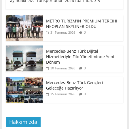
ayındaki IAA Transportation 2026 fuarında, 3,5
METRO TURİZM’İN PREMİUM TERCİHİ
NEOPLAN SKYLINER OLDU
0
31 Temmuz 2026
Mercedes-Benz Türk Dijital
Hizmetleriyle Filo Yönetiminde Yeni
Dönem
0
30 Temmuz 2026
Mercedes-Benz Türk Gençleri
Geleceğe Hazırlıyor
0
25 Temmuz 2026
Hakkımızda