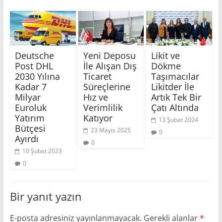
Deutsche
Yeni Deposu
Likit ve
Post DHL
İle Alışan Dış
Dökme
2030 Yılına
Ticaret
Taşımacılar
Kadar 7
Süreçlerine
Likitder İle
Milyar
Hız ve
Artık Tek Bir
Euroluk
Verimlilik
Çatı Altında
Yatırım
Katıyor
13 Şubat 2024
Bütçesi
23 Mayıs 2025
0
Ayırdı
0
10 Şubat 2023
0
Bir yanıt yazın
E-posta adresiniz yayınlanmayacak.
Gerekli alanlar
*