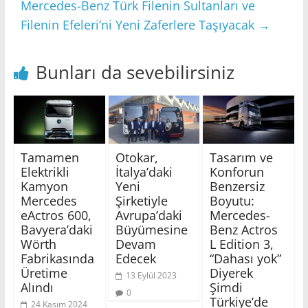
Mercedes-Benz Türk Filenin Sultanları ve
Filenin Efeleri’ni Yeni Zaferlere Taşıyacak
→
Bunları da sevebilirsiniz
Tamamen
Otokar,
Tasarım ve
Elektrikli
İtalya’daki
Konforun
Kamyon
Yeni
Benzersiz
Mercedes
Şirketiyle
Boyutu:
eActros 600,
Avrupa’daki
Mercedes-
Bavyera’daki
Büyümesine
Benz Actros
Wörth
Devam
L Edition 3,
Fabrikasında
Edecek
“Dahası yok”
Üretime
Diyerek
13 Eylül 2023
Alındı
Şimdi
0
Türkiye’de
24 Kasım 2024