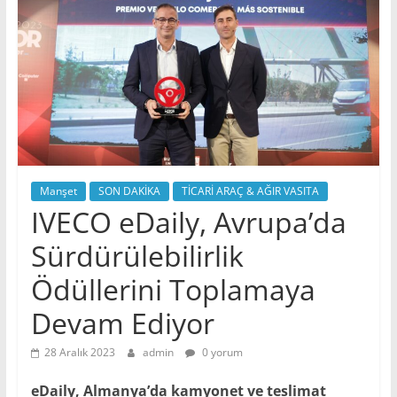
Manşet
SON DAKİKA
TİCARİ ARAÇ & AĞIR VASITA
IVECO eDaily, Avrupa’da
Sürdürülebilirlik
Ödüllerini Toplamaya
Devam Ediyor
28 Aralık 2023
admin
0 yorum
eDaily, Almanya’da kamyonet ve teslimat