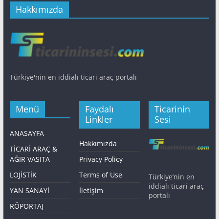
Hakkımızda
Türkiye'nin en iddialı ticari araç portalı
Menü
Faydalı
Ticarinin
Linkler
Sesi
ANASAYFA
Hakkımızda
TİCARİ ARAÇ &
AĞIR VASITA
Privacy Policy
LOJİSTİK
Terms of Use
Türkiye’nin en
iddialı ticari araç
YAN SANAYİ
İletişim
portalı
RÖPORTAJ