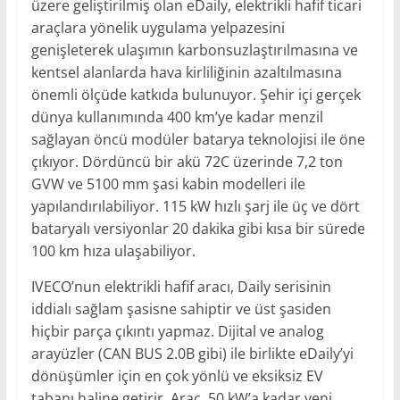
üzere geliştirilmiş olan eDaily, elektrikli hafif ticari
araçlara yönelik uygulama yelpazesini
genişleterek ulaşımın karbonsuzlaştırılmasına ve
kentsel alanlarda hava kirliliğinin azaltılmasına
önemli ölçüde katkıda bulunuyor. Şehir içi gerçek
dünya kullanımında 400 km’ye kadar menzil
sağlayan öncü modüler batarya teknolojisi ile öne
çıkıyor. Dördüncü bir akü 72C üzerinde 7,2 ton
GVW ve 5100 mm şasi kabin modelleri ile
yapılandırılabiliyor. 115 kW hızlı şarj ile üç ve dört
bataryalı versiyonlar 20 dakika gibi kısa bir sürede
100 km hıza ulaşabiliyor.
IVECO’nun elektrikli hafif aracı, Daily serisinin
iddialı sağlam şasisne sahiptir ve üst şasiden
hiçbir parça çıkıntı yapmaz. Dijital ve analog
arayüzler (CAN BUS 2.0B gibi) ile birlikte eDaily’yi
dönüşümler için en çok yönlü ve eksiksiz EV
tabanı haline getirir. Araç, 50 kW’a kadar yeni