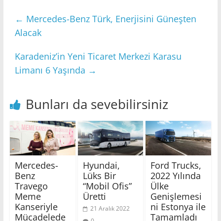
←
Mercedes-Benz Türk, Enerjisini Güneşten
Alacak
Karadeniz’in Yeni Ticaret Merkezi Karasu
Limanı 6 Yaşında
→
Bunları da sevebilirsiniz
Mercedes-
Hyundai,
Ford Trucks,
Benz
Lüks Bir
2022 Yılında
Travego
“Mobil Ofis”
Ülke
Meme
Üretti
Genişlemesi
Kanseriyle
ni Estonya ile
21 Aralık 2022
Mücadelede
Tamamladı
0