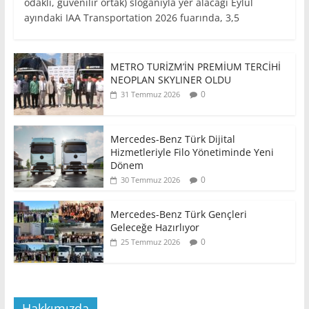
odaklı, güvenilir ortak) sloganıyla yer alacağı Eylül
ayındaki IAA Transportation 2026 fuarında, 3,5
METRO TURİZM’İN PREMİUM TERCİHİ
NEOPLAN SKYLINER OLDU
0
31 Temmuz 2026
Mercedes-Benz Türk Dijital
Hizmetleriyle Filo Yönetiminde Yeni
Dönem
0
30 Temmuz 2026
Mercedes-Benz Türk Gençleri
Geleceğe Hazırlıyor
0
25 Temmuz 2026
Hakkımızda