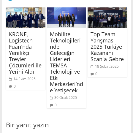
KRONE,
Mobilite
Top Team
Logistech
Teknolojileri
Yarışması
Fuarı’nda
nde
2025 Türkiye
Yenilikçi
Geleceğin
Kazananı
Treyler
Liderleri
Scania Gebze
Çözümleri ile
TEMSA
18 Şubat 2025
Yerini Aldı
Teknoloji ve
0
Etki
14 Ekim 2025
Merkezleri’nd
0
e Yetişecek
30 Ocak 2025
0
Bir yanıt yazın