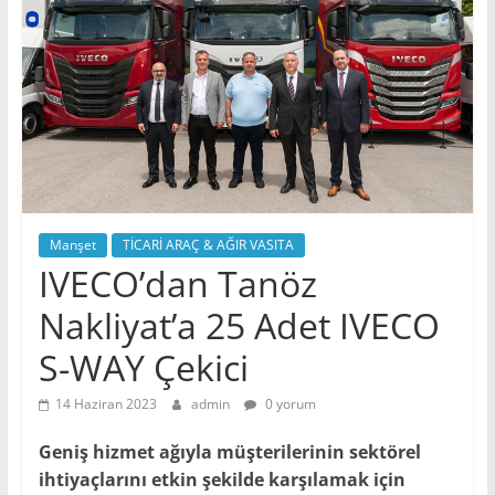
Manşet
TİCARİ ARAÇ & AĞIR VASITA
IVECO’dan Tanöz
Nakliyat’a 25 Adet IVECO
S-WAY Çekici
14 Haziran 2023
admin
0 yorum
Geniş hizmet ağıyla müşterilerinin sektörel
ihtiyaçlarını etkin şekilde karşılamak için