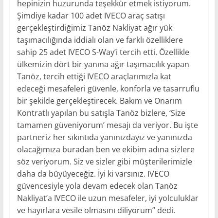
hepinizin huzurunda teşekkür etmek istiyorum.
Şimdiye kadar 100 adet IVECO araç satışı
gerçekleştirdiğimiz Tanöz Nakliyat ağır yük
taşımacılığında iddialı olan ve farklı özelliklere
sahip 25 adet IVECO S-Way’i tercih etti. Özellikle
ülkemizin dört bir yanına ağır taşımacılık yapan
Tanöz, tercih ettiği IVECO araçlarımızla kat
edeceği mesafeleri güvenle, konforla ve tasarruflu
bir şekilde gerçekleştirecek. Bakım ve Onarım
Kontratlı yapılan bu satışla Tanöz bizlere, ‘Size
tamamen güveniyorum’ mesajı da veriyor. Bu işte
partneriz her sıkıntıda yanınızdayız ve yanınızda
olacağımıza buradan ben ve ekibim adına sizlere
söz veriyorum. Siz ve sizler gibi müşterilerimizle
daha da büyüyeceğiz. İyi ki varsınız. IVECO
güvencesiyle yola devam edecek olan Tanöz
Nakliyat’a IVECO ile uzun mesafeler, iyi yolculuklar
ve hayırlara vesile olmasını diliyorum’’ dedi.