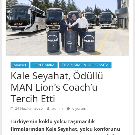
Manşet
SON DAKİKA
TİCARİ ARAÇ & AĞIR VASITA
Kale Seyahat, Ödüllü
MAN Lion’s Coach’u
Tercih Etti
24 Haziran 2025
admin
0 yorum
Türkiye’nin köklü yolcu taşımacılık
firmalarından Kale Seyahat, yolcu konforunu