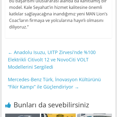
bu başarısını uluslararası alanda da kanıtlamış bir
model. Kale Seyahat’in hizmet kalitesine önemli
katkılar sağlayacağına inandığımız yeni MAN Lion’s
Coac’ların firmaya ve yolcularına hayırlı olmasını
diliyoruz.”
←
Anadolu Isuzu, UITP Zirvesi’nde %100
Elektrikli Citivolt 12 ve NovoCiti VOLT
Modellerini Sergiledi
Mercedes-Benz Türk, İnovasyon Kültürünü
“Fikir Kampı” ile Güçlendiriyor
→
Bunları da sevebilirsiniz