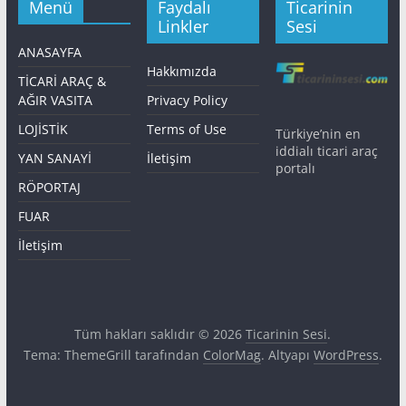
Menü
Faydalı
Ticarinin
Linkler
Sesi
ANASAYFA
Hakkımızda
TİCARİ ARAÇ &
AĞIR VASITA
Privacy Policy
LOJİSTİK
Terms of Use
Türkiye’nin en
iddialı ticari araç
YAN SANAYİ
İletişim
portalı
RÖPORTAJ
FUAR
İletişim
Tüm hakları saklıdır © 2026
Ticarinin Sesi
.
Tema: ThemeGrill tarafından
ColorMag
. Altyapı
WordPress
.