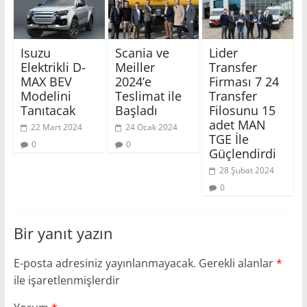
Isuzu
Scania ve
Lider
Elektrikli D-
Meiller
Transfer
MAX BEV
2024’e
Firması 7 24
Modelini
Teslimat ile
Transfer
Tanıtacak
Başladı
Filosunu 15
adet MAN
22 Mart 2024
24 Ocak 2024
TGE İle
0
0
Güçlendirdi
28 Şubat 2024
0
Bir yanıt yazın
E-posta adresiniz yayınlanmayacak.
Gerekli alanlar
*
ile işaretlenmişlerdir