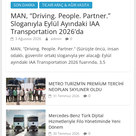
SON DAKİKA
TİCARİ ARAÇ & AĞIR VASITA
MAN, “Driving. People. Partner.”
Sloganıyla Eylül Ayındaki IAA
Transportation 2026’da
3 Ağustos 2026
admin
0
MAN, “Driving. People. Partner.” (Sürüşte öncü, insan
odaklı, güvenilir ortak) sloganıyla yer alacağı Eylül
ayındaki IAA Transportation 2026 fuarında, 3,5
METRO TURİZM’İN PREMİUM TERCİHİ
NEOPLAN SKYLINER OLDU
0
31 Temmuz 2026
Mercedes-Benz Türk Dijital
Hizmetleriyle Filo Yönetiminde Yeni
Dönem
0
30 Temmuz 2026