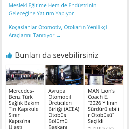
Mesleki Eğitime Hem de Endüstrinin
Geleceğine Yatırım Yapıyor
Koçaslanlar Otomotiv, Otokar’ın Yenilikçi
Araçlarını Tanıtıyor
→
Bunları da sevebilirsiniz
Mercedes-
Avrupa
MAN Lion’s
Benz Türk
Otomobil
Coach E,
Sağlık Bakım
Üreticileri
“2026 Yılının
Tırı Kapıkule
Birliği (ACEA)
Sürdürülebili
Sınır
Otobüs
r Otobüsü”
Kapısı’na
Bölümü
Seçildi
Ulaştı
Başkanı
15 Ekim 2025