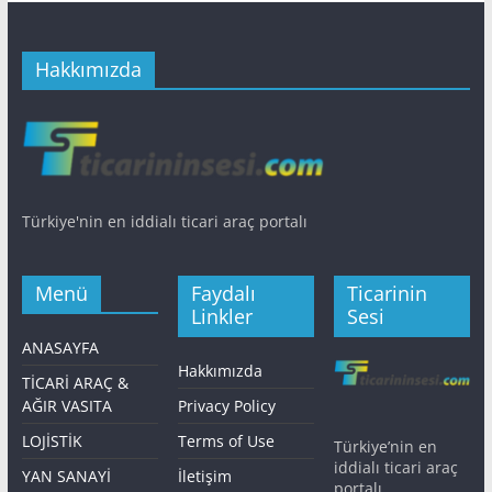
Hakkımızda
Türkiye'nin en iddialı ticari araç portalı
Menü
Faydalı
Ticarinin
Linkler
Sesi
ANASAYFA
Hakkımızda
TİCARİ ARAÇ &
AĞIR VASITA
Privacy Policy
LOJİSTİK
Terms of Use
Türkiye’nin en
iddialı ticari araç
YAN SANAYİ
İletişim
portalı