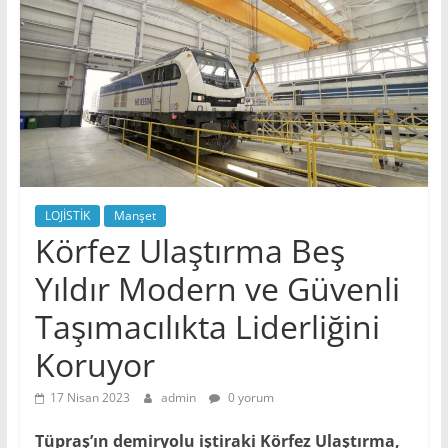
LOJİSTİK
Manşet
Körfez Ulaştırma Beş
Yıldır Modern ve Güvenli
Taşımacılıkta Liderliğini
Koruyor
17 Nisan 2023
admin
0 yorum
Tüpraş’ın demiryolu iştiraki Körfez Ulaştırma,