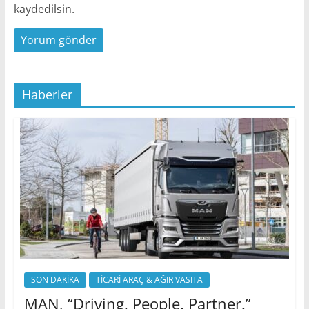
kaydedilsin.
Haberler
SON DAKİKA
TİCARİ ARAÇ & AĞIR VASITA
MAN, “Driving. People. Partner.”