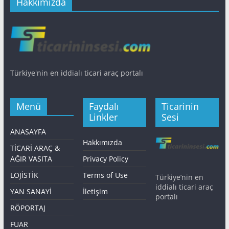
Hakkımızda
Türkiye'nin en iddialı ticari araç portalı
Menü
Faydalı
Ticarinin
Linkler
Sesi
ANASAYFA
Hakkımızda
TİCARİ ARAÇ &
AĞIR VASITA
Privacy Policy
LOJİSTİK
Terms of Use
Türkiye’nin en
iddialı ticari araç
YAN SANAYİ
İletişim
portalı
RÖPORTAJ
FUAR