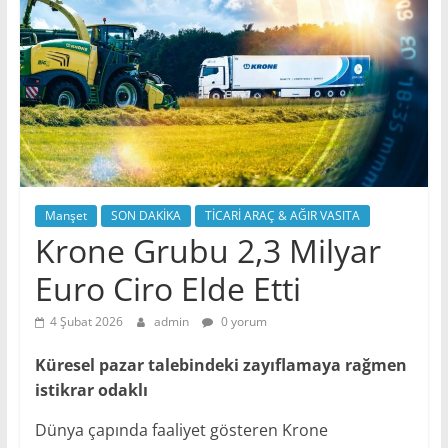
Manşet
SON DAKİKA
TİCARİ ARAÇ & AĞIR VASITA
Krone Grubu 2,3 Milyar
Euro Ciro Elde Etti
4 Şubat 2026
admin
0 yorum
Küresel pazar talebindeki zayıflamaya rağmen
istikrar odaklı
Dünya çapında faaliyet gösteren Krone