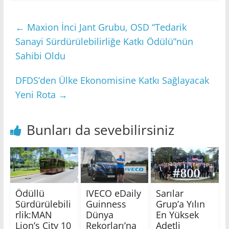
←
Maxion İnci Jant Grubu, OSD “Tedarik
Sanayi Sürdürülebilirliğe Katkı Ödülü”nün
Sahibi Oldu
DFDS’den Ülke Ekonomisine Katkı Sağlayacak
Yeni Rota
→
Bunları da sevebilirsiniz
Ödüllü
IVECO eDaily
Sarılar
Sürdürülebili
Guinness
Grup’a Yılın
rlik:MAN
Dünya
En Yüksek
Lion’s City 10
Rekorları’na
Adetli