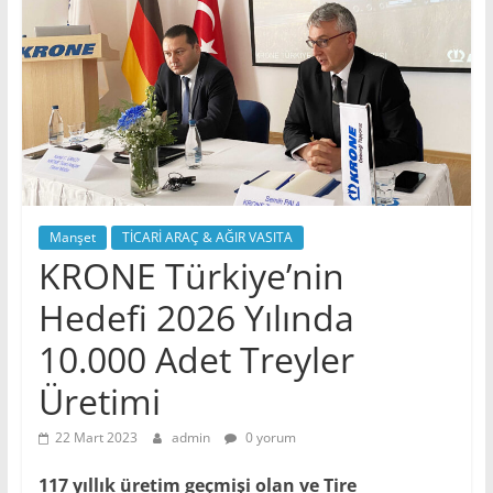
Manşet
TİCARİ ARAÇ & AĞIR VASITA
KRONE Türkiye’nin
Hedefi 2026 Yılında
10.000 Adet Treyler
Üretimi
22 Mart 2023
admin
0 yorum
117 yıllık üretim geçmişi olan ve Tire