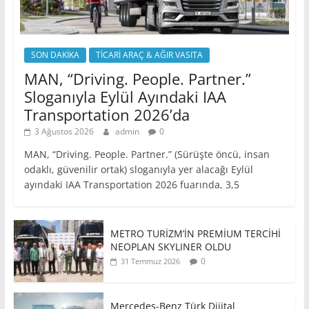
SON DAKİKA
TİCARİ ARAÇ & AĞIR VASITA
MAN, “Driving. People. Partner.”
Sloganıyla Eylül Ayındaki IAA
Transportation 2026’da
3 Ağustos 2026
admin
0
MAN, “Driving. People. Partner.” (Sürüşte öncü, insan
odaklı, güvenilir ortak) sloganıyla yer alacağı Eylül
ayındaki IAA Transportation 2026 fuarında, 3,5
METRO TURİZM’İN PREMİUM TERCİHİ
NEOPLAN SKYLINER OLDU
0
31 Temmuz 2026
Mercedes-Benz Türk Dijital