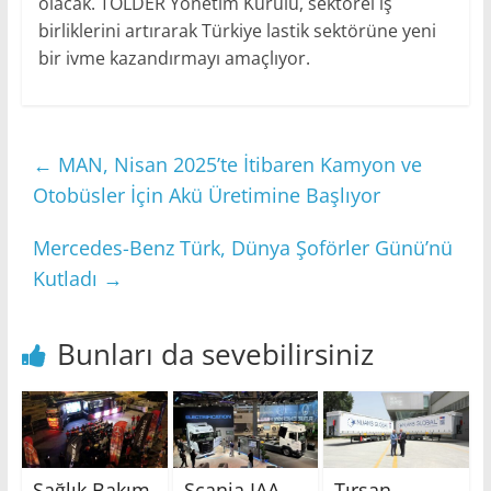
olacak. TOLDER Yönetim Kurulu, sektörel iş
birliklerini artırarak Türkiye lastik sektörüne yeni
bir ivme kazandırmayı amaçlıyor.
←
MAN, Nisan 2025’te İtibaren Kamyon ve
Otobüsler İçin Akü Üretimine Başlıyor
Mercedes-Benz Türk, Dünya Şoförler Günü’nü
Kutladı
→
Bunları da sevebilirsiniz
Sağlık Bakım
Scania IAA
Tırsan,