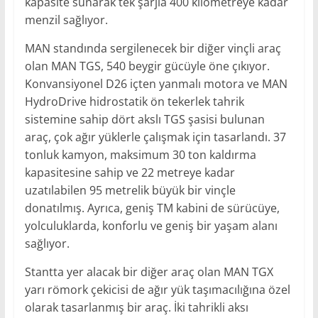
kapasite sunarak tek şarjla 400 kilometreye kadar
menzil sağlıyor.
MAN standında sergilenecek bir diğer vinçli araç
olan MAN TGS, 540 beygir gücüyle öne çıkıyor.
Konvansiyonel D26 içten yanmalı motora ve MAN
HydroDrive hidrostatik ön tekerlek tahrik
sistemine sahip dört akslı TGS şasisi bulunan
araç, çok ağır yüklerle çalışmak için tasarlandı. 37
tonluk kamyon, maksimum 30 ton kaldırma
kapasitesine sahip ve 22 metreye kadar
uzatılabilen 95 metrelik büyük bir vinçle
donatılmış. Ayrıca, geniş TM kabini de sürücüye,
yolculuklarda, konforlu ve geniş bir yaşam alanı
sağlıyor.
Stantta yer alacak bir diğer araç olan MAN TGX
yarı römork çekicisi de ağır yük taşımacılığına özel
olarak tasarlanmış bir araç. İki tahrikli aksı