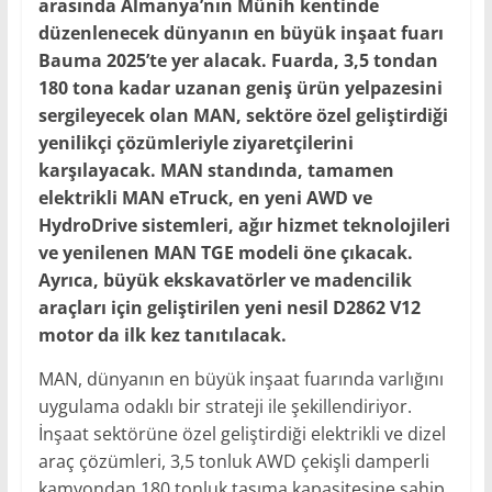
arasında Almanya’nın Münih kentinde
düzenlenecek dünyanın en büyük inşaat fuarı
Bauma 2025’te yer alacak. Fuarda, 3,5 tondan
180 tona kadar uzanan geniş ürün yelpazesini
sergileyecek olan MAN, sektöre özel geliştirdiği
yenilikçi çözümleriyle ziyaretçilerini
karşılayacak. MAN standında, tamamen
elektrikli MAN eTruck, en yeni AWD ve
HydroDrive sistemleri, ağır hizmet teknolojileri
ve yenilenen MAN TGE modeli öne çıkacak.
Ayrıca, büyük ekskavatörler ve madencilik
araçları için geliştirilen yeni nesil D2862 V12
motor da ilk kez tanıtılacak.
MAN, dünyanın en büyük inşaat fuarında varlığını
uygulama odaklı bir strateji ile şekillendiriyor.
İnşaat sektörüne özel geliştirdiği elektrikli ve dizel
araç çözümleri, 3,5 tonluk AWD çekişli damperli
kamyondan 180 tonluk taşıma kapasitesine sahip