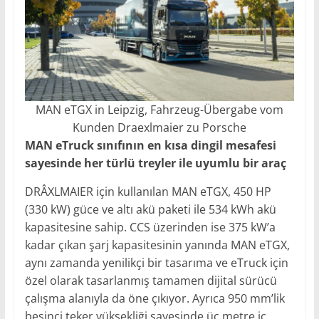
MAN eTGX in Leipzig, Fahrzeug-Übergabe vom
Kunden Draexlmaier zu Porsche
MAN eTruck sınıfının en kısa dingil mesafesi
sayesinde her türlü treyler ile uyumlu bir araç
DRÂXLMAIER için kullanılan MAN eTGX, 450 HP
(330 kW) güce ve altı akü paketi ile 534 kWh akü
kapasitesine sahip. CCS üzerinden ise 375 kW’a
kadar çıkan şarj kapasitesinin yanında MAN eTGX,
aynı zamanda yenilikçi bir tasarıma ve eTruck için
özel olarak tasarlanmış tamamen dijital sürücü
çalışma alanıyla da öne çıkıyor. Ayrıca 950 mm’lik
beşinci teker yüksekliği sayesinde üç metre iç