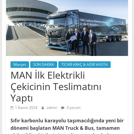
Manşet
SON DAKİKA
TİCARİ ARAÇ & AĞIR VASITA
MAN İlk Elektrikli
Çekicinin Teslimatını
Yaptı
1 Kasım 2024
admin
0 yorum
Sıfır karbonlu karayolu taşımacılığında yeni bir
dönemi başlatan MAN Truck & Bus, tamamen