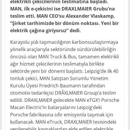
elektrikli çekicilerinin teslimatına başladı.
MAN, ilk e-çekicini ise DRAXLMAIER Grubu’na
teslim etti. MAN CEO’su Alexander Vlaskamp,
“Şirket tarihimizde bir dönüm noktası. Yeni bir
elektrik çağına giriyoruz” dedi.
Karayolu yük taşımacılığının karbonsuzlaştırmaya
yönelik araçlarıyla sektöründe sürdürülebilirliğin
öncüsü olan MAN Truck & Bus, tamamen elektrikli
ağır hizmet çekicilerinin teslimatıyla birlikte
sektörde yeni bir dönemi başlattı. Leipzig’de ilk 40
tonluk çekici, MAN Satıştan Sorumlu Yönetim
Kurulu Üyesi Friedrich Baumann tarafından
otomotiv tedarikçisi DRÂXLMAIER Group’a teslim
edildi. DRAXLMAIER gelecekte MAN eTGX’i Porsche
Macan Electric’in bataryalarını Leipzig’deki
Porsche fabrikasına sıfır emisyonla taşımak için
kullanacak. MAN eTruck, DRAXLMAIER tesisindeki
yenilenebilir kaynaklardan elde edilen elektrikle