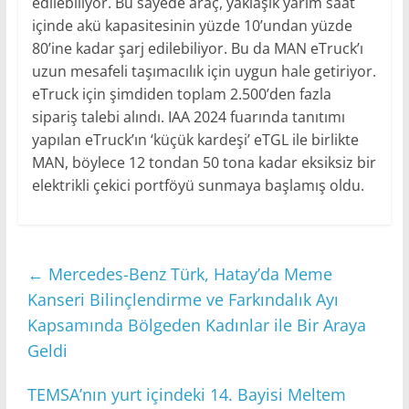
edilebiliyor. Bu sayede araç, yaklaşık yarım saat
içinde akü kapasitesinin yüzde 10’undan yüzde
80’ine kadar şarj edilebiliyor. Bu da MAN eTruck’ı
uzun mesafeli taşımacılık için uygun hale getiriyor.
eTruck için şimdiden toplam 2.500’den fazla
sipariş talebi alındı. IAA 2024 fuarında tanıtımı
yapılan eTruck’ın ‘küçük kardeşi’ eTGL ile birlikte
MAN, böylece 12 tondan 50 tona kadar eksiksiz bir
elektrikli çekici portföyü sunmaya başlamış oldu.
←
Mercedes-Benz Türk, Hatay’da Meme
Kanseri Bilinçlendirme ve Farkındalık Ayı
Kapsamında Bölgeden Kadınlar ile Bir Araya
Geldi
TEMSA’nın yurt içindeki 14. Bayisi Meltem