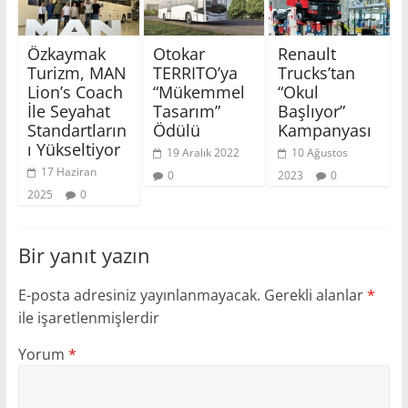
Özkaymak
Otokar
Renault
Turizm, MAN
TERRITO’ya
Trucks’tan
Lion’s Coach
“Mükemmel
“Okul
İle Seyahat
Tasarım”
Başlıyor”
Standartların
Ödülü
Kampanyası
ı Yükseltiyor
19 Aralık 2022
10 Ağustos
17 Haziran
0
2023
0
2025
0
Bir yanıt yazın
E-posta adresiniz yayınlanmayacak.
Gerekli alanlar
*
ile işaretlenmişlerdir
Yorum
*