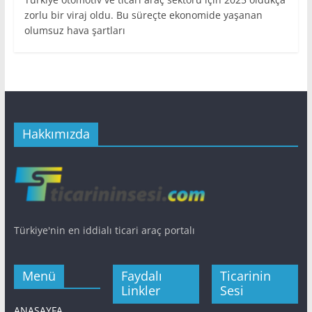
zorlu bir viraj oldu. Bu süreçte ekonomide yaşanan
olumsuz hava şartları
Hakkımızda
Türkiye'nin en iddialı ticari araç portalı
Menü
Faydalı
Ticarinin
Linkler
Sesi
ANASAYFA