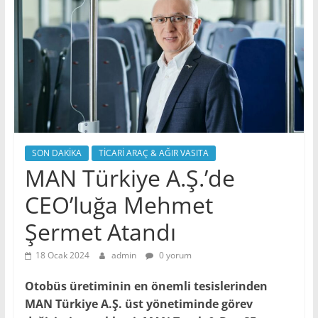
SON DAKİKA
TİCARİ ARAÇ & AĞIR VASITA
MAN Türkiye A.Ş.’de
CEO’luğa Mehmet
Şermet Atandı
18 Ocak 2024
admin
0 yorum
Otobüs üretiminin en önemli tesislerinden
MAN Türkiye A.Ş. üst yönetiminde görev