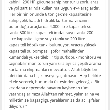
kabinli, 290 HP gücüne sahip her türlü zorlu arazi
ve yol şartlarında kullanıma uygun 4×4 araçlardır.
Her birinin önünde 6 ton çekme kapasitesine
sahip çelik halatlı hidrolik kurtarma vincinin
bulunduğu araçlarda, 4.000 litre kapasiteli su
tankı, 500 litre kapasiteli imdat suyu tankı, 200
litre kapasiteli içme suyu tankı ve 200 litre
kapasiteli köpük tankı bulunuyor. Araçta yüksek
kapasiteli su pompası, şoför mahallinden
kumandalı yükseltilebilir tip su/köpük monitörü ve
taşınabilir monitörün yanı sıra ayrıca çeşitli arama
kurtarma ekipmanları mevcuttur. Allah böyle bir
afeti bir daha hiç kimseye yaşatmasın. Hep birlikte
el ele vererek, bunun da üstesinden geleceğiz. Bir
kez daha depremde hayatını kaybeden tüm
vatandaşlarımıza Allah’tan rahmet, yakınlarına ve
milletimize başsağlığı, yaralılarımıza da acil şifalar
diliyoruz.”