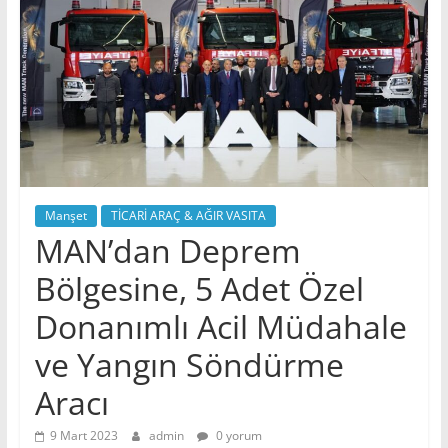
Manşet
TİCARİ ARAÇ & AĞIR VASITA
MAN’dan Deprem
Bölgesine, 5 Adet Özel
Donanımlı Acil Müdahale
ve Yangın Söndürme
Aracı
9 Mart 2023
admin
0 yorum