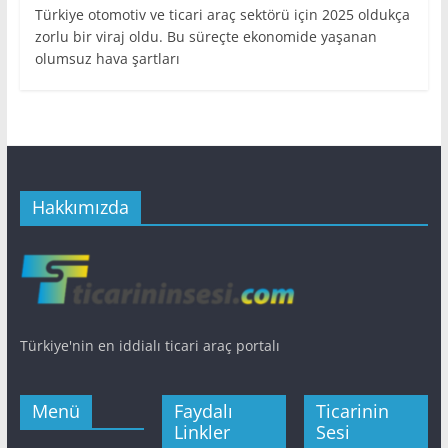
Türkiye otomotiv ve ticari araç sektörü için 2025 oldukça
zorlu bir viraj oldu. Bu süreçte ekonomide yaşanan
olumsuz hava şartları
Hakkımızda
Türkiye'nin en iddialı ticari araç portalı
Menü
Faydalı
Ticarinin
Linkler
Sesi