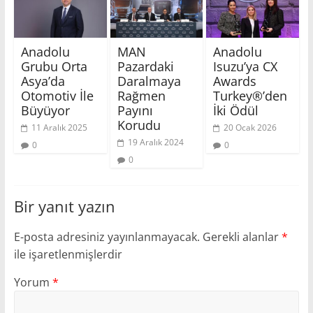
Anadolu
MAN
Anadolu
Grubu Orta
Pazardaki
Isuzu’ya CX
Asya’da
Daralmaya
Awards
Otomotiv İle
Rağmen
Turkey®’den
Büyüyor
Payını
İki Ödül
Korudu
11 Aralık 2025
20 Ocak 2026
19 Aralık 2024
0
0
0
Bir yanıt yazın
E-posta adresiniz yayınlanmayacak.
Gerekli alanlar
*
ile işaretlenmişlerdir
Yorum
*