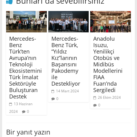
Bunları da sevebilirsiniz
Mercedes-
Mercedes-
Anadolu
Benz
Benz Türk,
Isuzu,
Türk’ten
“Yıldız
Yenilikçi
Avrupa’nın
Kız”larının
Otobüs ve
Teknoloji
Başarısını
Midibüs
Ekosistemini
Pakodemy
Modellerini
Türk İmalat
ile
FIAA
Sektörüyle
Destekliyor
Fuarı’nda
Buluşturan
Sergiledi
14 Mart 2024
Destek
26 Ekim 2024
0
13 Haziran
0
2024
0
Bir yanıt yazın