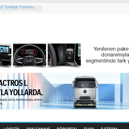
2 Türkiye Turunu
amladı
 People. Partner.”
l Ayındaki IAA
 2026’da
’İN PREMİUM
LAN SKYLINER OLDU
Türk Dijital
Filo Yönetiminde Yeni
 Türk Gençleri
lıyor
LOJİSTİK
YAN SANAYİ
RÖPORTAJ
FUAR
İLETIŞIM