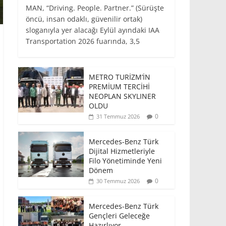
MAN, “Driving. People. Partner.” (Sürüşte
öncü, insan odaklı, güvenilir ortak)
sloganıyla yer alacağı Eylül ayındaki IAA
Transportation 2026 fuarında, 3,5
METRO TURİZM’İN
PREMİUM TERCİHİ
NEOPLAN SKYLINER
OLDU
0
31 Temmuz 2026
Mercedes-Benz Türk
Dijital Hizmetleriyle
Filo Yönetiminde Yeni
Dönem
0
30 Temmuz 2026
Mercedes-Benz Türk
Gençleri Geleceğe
Hazırlıyor