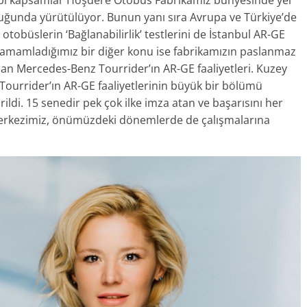
i gibi kapsamlar Hoşdere Otobüs Fabrikamız bünyesinde yer
uğunda yürütülüyor. Bunun yanı sıra Avrupa ve Türkiye’de
obüslerin ‘Bağlanabilirlik’ testlerini de İstanbul AR-GE
 tamamladığımız bir diğer konu ise fabrikamızın paslanmaz
olan Mercedes-Benz Tourrider’ın AR-GE faaliyetleri. Kuzey
Tourrider’ın AR-GE faaliyetlerinin büyük bir bölümü
ildi. 15 senedir pek çok ilke imza atan ve başarısını her
erkezimiz, önümüzdeki dönemlerde de çalışmalarına