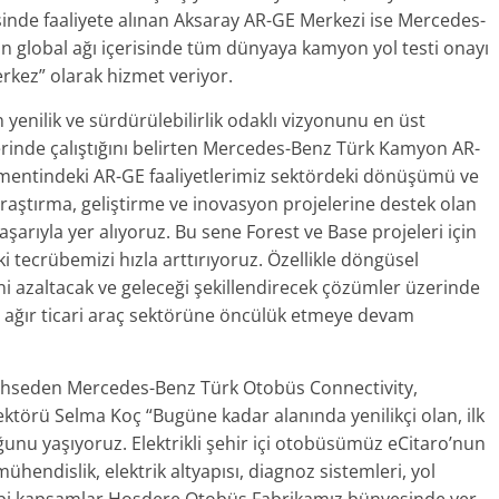
inde faaliyete alınan Aksaray AR-GE Merkezi ise Mercedes-
in global ağı içerisinde tüm dünyaya kamyon yol testi onayı
rkez” olarak hizmet veriyor.
enilik ve sürdürülebilirlik odaklı vizyonunu en üst
erinde çalıştığını belirten Mercedes-Benz Türk Kamyon AR-
mentindeki AR-GE faaliyetlerimiz sektördeki dönüşümü ve
n araştırma, geliştirme ve inovasyon projelerine destek olan
rıyla yer alıyoruz. Bu sene Forest ve Base projeleri için
tecrübemizi hızla arttırıyoruz. Özellikle döngüsel
ni azaltacak ve geleceği şekillendirecek çözümler üzerinde
 ağır ticari araç sektörüne öncülük etmeye devam
bahseden Mercedes-Benz Türk Otobüs Connectivity,
rektörü Selma Koç “Bugüne kadar alanında yenilikçi olan, ilk
unu yaşıyoruz. Elektrikli şehir içi otobüsümüz eCitaro’nun
mühendislik, elektrik altyapısı, diagnoz sistemleri, yol