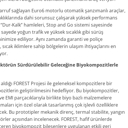
rruf sağlayan Euro6 motorlu otomatik şanzımanlı araçlar,
aklıklarında dahi sorunsuz çalışarak yüksek performans
u “Dur-Kalk” hamleleri, Stop and Go sistemi sayesinde
sayede yoğun trafik ve yüksek sıcaklık gibi sürüş
inimize ediliyor. Aynı zamanda garanti ve poliçe
ıcak iklimlere sahip bölgelerin ulaşım ihtiyaçlarını en
yor.
ektörün Sürdürülebilir Geleceğine Biyokompozitlerle
aldığı FOREST Projesi ile geleneksel kompozitlere bir
pozitlerin geliştirilmesini hedefliyor. Bu biyokompozitler,
EMI parçacıklarıyla birlikte biyo bazlı malzemelere
ları için özel olarak tasarlanmış çok işlevli özelliklere
cek. Bu prototipler mekanik direnç, termal stabilite, yangın
aktörler açısından incelenecek. FOREST, hafif ürünlerde
çeren biyokompozit bileşenlere uygulanan etkili geri