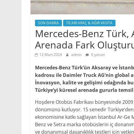
SON DAKİKA
TİCARİ ARAÇ & AĞIR VASITA
Mercedes-Benz Türk, A
Arenada Fark Oluştur
12 Mart 2024
admin
0 yorum
Mercedes-Benz Türk’ün Aksaray ve İstan
kadrosu ile Daimler Truck AG’nin global ar
İnovasyon, kalite ve gelişimi odağında b
Türkiye’yi küresel arenada gururla temsil
Hoşdere Otobüs Fabrikası bünyesinde 2009 yı
dönümünü kutluyor. 15 senedir Türkiye’den 
ekonomisine katkı sağlayan İstanbul Ar-Ge 
Benz ve Setra marka otobüslerin iç donanım, 
ve donanımsal dayanıklılık testleri için yetki