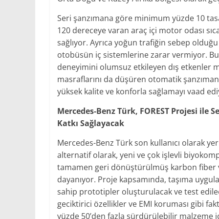
Seri şanzımana göre minimum yüzde 10 tasa
120 dereceye varan araç içi motor odası sıc
sağlıyor. Ayrıca yoğun trafiğin sebep olduğ
otobüsün iç sistemlerine zarar vermiyor. Bu 
deneyimini olumsuz etkileyen dış etkenler m
masraflarını da düşüren otomatik şanzıman, s
yüksek kalite ve konforla sağlamayı vaad edi
Mercedes-Benz Türk, FOREST Projesi ile S
Katkı Sağlayacak
Mercedes-Benz Türk son kullanıcı olarak yer 
alternatif olarak, yeni ve çok işlevli biyokom
tamamen geri dönüştürülmüş karbon fiber ve 
dayanıyor. Proje kapsamında, taşıma uygulama
sahip prototipler oluşturulacak ve test edile
geciktirici özellikler ve EMI koruması gibi f
yüzde 50’den fazla sürdürülebilir malzeme i