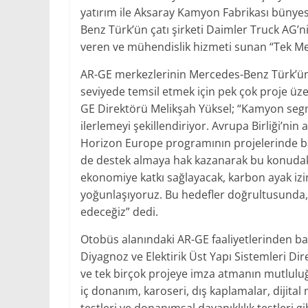
yatırım ile Aksaray Kamyon Fabrikası bünyes
Benz Türk’ün çatı şirketi Daimler Truck AG’n
veren ve mühendislik hizmeti sunan “Tek Me
AR-GE merkezlerinin Mercedes-Benz Türk’ün y
seviyede temsil etmek için pek çok proje üz
GE Direktörü Melikşah Yüksel; “Kamyon seg
ilerlemeyi şekillendiriyor. Avrupa Birliği’ni
Horizon Europe programının projelerinde başa
de destek almaya hak kazanarak bu konudaki 
ekonomiye katkı sağlayacak, karbon ayak izi
yoğunlaşıyoruz. Bu hedefler doğrultusunda,
edeceğiz” dedi.
Otobüs alanındaki AR-GE faaliyetlerinden 
Diyagnoz ve Elektirik Üst Yapı Sistemleri Di
ve tek birçok projeye imza atmanın mutluluğ
iç donanım, karoseri, dış kaplamalar, dijital 