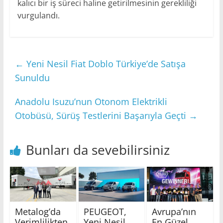
kalıcı bir iş süreci haline getirilmesinin gerekliliği
vurgulandı.
←
Yeni Nesil Fiat Doblo Türkiye’de Satışa
Sunuldu
Anadolu Isuzu’nun Otonom Elektrikli
Otobüsü, Sürüş Testlerini Başarıyla Geçti
→
Bunları da sevebilirsiniz
Metalog’da
PEUGEOT,
Avrupa’nın
Verimlilikten
Yeni Nesil
En Güzel