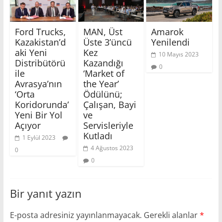
Ford Trucks,
MAN, Üst
Amarok
Kazakistan’d
Üste 3’üncü
Yenilendi
aki Yeni
Kez
10 Mayıs 2023
Distribütörü
Kazandığı
0
ile
‘Market of
Avrasya’nın
the Year’
‘Orta
Ödülünü;
Koridorunda’
Çalışan, Bayi
Yeni Bir Yol
ve
Açıyor
Servisleriyle
Kutladı
1 Eylül 2023
4 Ağustos 2023
0
0
Bir yanıt yazın
E-posta adresiniz yayınlanmayacak.
Gerekli alanlar
*