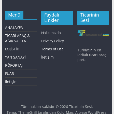
Menü
Faydalı
Ticarinin
Linkler
Sesi
ANASAYFA
Hakkımızda
TİCARİ ARAÇ &
AĞIR VASITA
Privacy Policy
LOJİSTİK
Terms of Use
Türkiye’nin en
iddialı ticari araç
YAN SANAYİ
İletişim
portalı
RÖPORTAJ
FUAR
İletişim
Tüm hakları saklıdır © 2026
Ticarinin Sesi
.
Tema: ThemeGrill tarafından
ColorMag
. Altyapı
WordPress
.