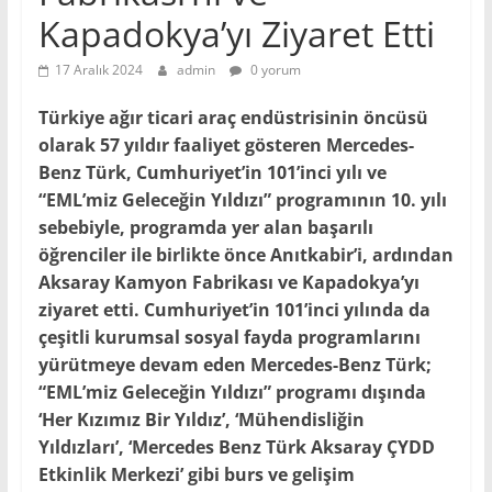
Kapadokya’yı Ziyaret Etti
17 Aralık 2024
admin
0 yorum
Türkiye ağır ticari araç endüstrisinin öncüsü
olarak 57 yıldır faaliyet gösteren Mercedes-
Benz Türk, Cumhuriyet’in 101’inci yılı ve
“EML’miz Geleceğin Yıldızı” programının 10. yılı
sebebiyle, programda yer alan başarılı
öğrenciler ile birlikte önce Anıtkabir’i, ardından
Aksaray Kamyon Fabrikası ve Kapadokya’yı
ziyaret etti. Cumhuriyet’in 101’inci yılında da
çeşitli kurumsal sosyal fayda programlarını
yürütmeye devam eden Mercedes-Benz Türk;
“EML’miz Geleceğin Yıldızı” programı dışında
‘Her Kızımız Bir Yıldız’, ‘Mühendisliğin
Yıldızları’, ‘Mercedes Benz Türk Aksaray ÇYDD
Etkinlik Merkezi’ gibi burs ve gelişim