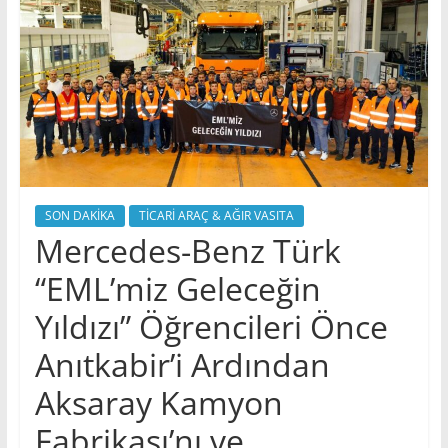
SON DAKİKA
TİCARİ ARAÇ & AĞIR VASITA
Mercedes-Benz Türk
“EML’miz Geleceğin
Yıldızı” Öğrencileri Önce
Anıtkabir’i Ardından
Aksaray Kamyon
Fabrikası’nı ve