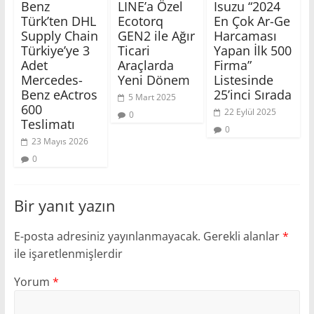
Benz
LINE’a Özel
Isuzu “2024
Türk’ten DHL
Ecotorq
En Çok Ar-Ge
Supply Chain
GEN2 ile Ağır
Harcaması
Türkiye’ye 3
Ticari
Yapan İlk 500
Adet
Araçlarda
Firma”
Mercedes-
Yeni Dönem
Listesinde
Benz eActros
25’inci Sırada
5 Mart 2025
600
22 Eylül 2025
0
Teslimatı
0
23 Mayıs 2026
0
Bir yanıt yazın
E-posta adresiniz yayınlanmayacak.
Gerekli alanlar
*
ile işaretlenmişlerdir
Yorum
*