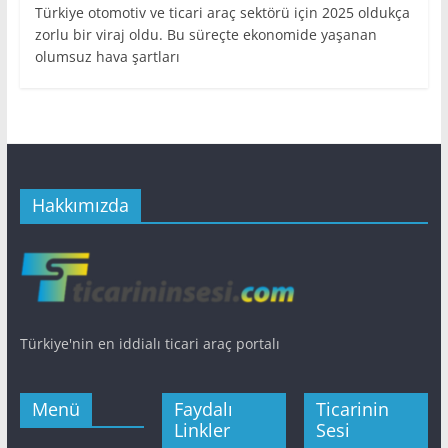
Türkiye otomotiv ve ticari araç sektörü için 2025 oldukça
zorlu bir viraj oldu. Bu süreçte ekonomide yaşanan
olumsuz hava şartları
Hakkımızda
Türkiye'nin en iddialı ticari araç portalı
Menü
Faydalı
Ticarinin
Linkler
Sesi