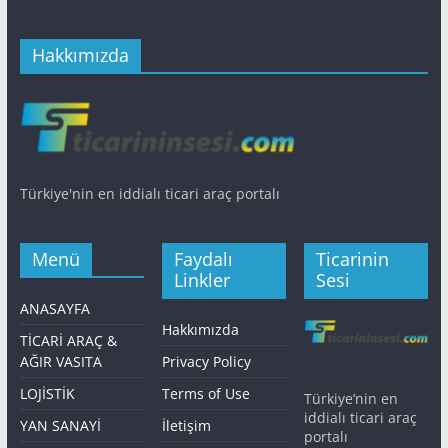
Hakkımızda
Türkiye'nin en iddialı ticari araç portalı
Menü
Faydalı
Ticarinin
Linkler
Sesi
ANASAYFA
Hakkımızda
TİCARİ ARAÇ &
AĞIR VASITA
Privacy Policy
LOJİSTİK
Terms of Use
Türkiye’nin en
iddialı ticari araç
YAN SANAYİ
İletişim
portalı