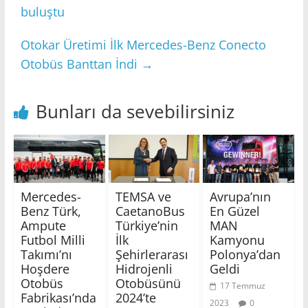
buluştu
Otokar Üretimi İlk Mercedes-Benz Conecto
Otobüs Banttan İndi
→
Bunları da sevebilirsiniz
Mercedes-
TEMSA ve
Avrupa’nın
Benz Türk,
CaetanoBus
En Güzel
Ampute
Türkiye’nin
MAN
Futbol Milli
İlk
Kamyonu
Takımı’nı
Şehirlerarası
Polonya’dan
Hoşdere
Hidrojenli
Geldi
Otobüs
Otobüsünü
17 Temmuz
Fabrikası’nda
2024’te
2023
0