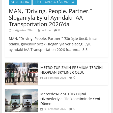
SON DAKİKA
TİCARİ ARAÇ & AĞIR VASITA
MAN, “Driving. People. Partner.”
Sloganıyla Eylül Ayındaki IAA
Transportation 2026’da
3 Ağustos 2026
admin
0
MAN, “Driving. People. Partner.” (Sürüşte öncü, insan
odaklı, güvenilir ortak) sloganıyla yer alacağı Eylül
ayındaki IAA Transportation 2026 fuarında, 3,5
METRO TURİZM’İN PREMİUM TERCİHİ
NEOPLAN SKYLINER OLDU
0
31 Temmuz 2026
Mercedes-Benz Türk Dijital
Hizmetleriyle Filo Yönetiminde Yeni
Dönem
0
30 Temmuz 2026