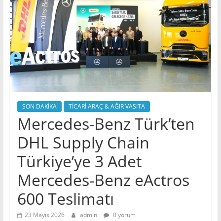
SON DAKİKA
TİCARİ ARAÇ & AĞIR VASITA
Mercedes-Benz Türk’ten
DHL Supply Chain
Türkiye’ye 3 Adet
Mercedes-Benz eActros
600 Teslimatı
23 Mayıs 2026
admin
0 yorum