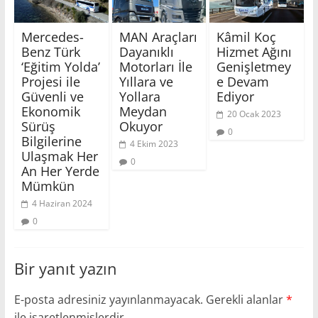
Mercedes-
MAN Araçları
Kâmil Koç
Benz Türk
Dayanıklı
Hizmet Ağını
‘Eğitim Yolda’
Motorları İle
Genişletmey
Projesi ile
Yıllara ve
e Devam
Güvenli ve
Yollara
Ediyor
Ekonomik
Meydan
20 Ocak 2023
Sürüş
Okuyor
0
Bilgilerine
4 Ekim 2023
Ulaşmak Her
0
An Her Yerde
Mümkün
4 Haziran 2024
0
Bir yanıt yazın
E-posta adresiniz yayınlanmayacak.
Gerekli alanlar
*
ile işaretlenmişlerdir