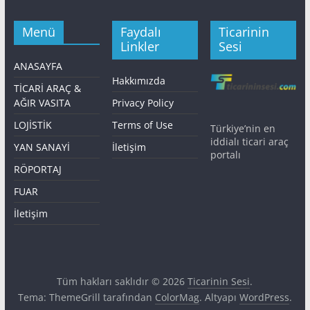
Menü
Faydalı
Ticarinin
Linkler
Sesi
ANASAYFA
Hakkımızda
TİCARİ ARAÇ &
AĞIR VASITA
Privacy Policy
LOJİSTİK
Terms of Use
Türkiye’nin en
iddialı ticari araç
YAN SANAYİ
İletişim
portalı
RÖPORTAJ
FUAR
İletişim
Tüm hakları saklıdır © 2026
Ticarinin Sesi
.
Tema: ThemeGrill tarafından
ColorMag
. Altyapı
WordPress
.