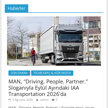
Haberler
SON DAKİKA
TİCARİ ARAÇ & AĞIR VASITA
MAN, “Driving. People. Partner.”
Sloganıyla Eylül Ayındaki IAA
Transportation 2026’da
3 Ağustos 2026
admin
0
MAN, “Driving. People. Partner.” (Sürüşte öncü, insan