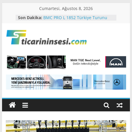
Skip
Cumartesi, Ağustos 8, 2026
to
Son Dakika:
BMC PRO L 1852 Türkiye Turunu
content
Başarıyla Tamamladı
MAN, “Driving. People. Partner.”
Sloganıyla Eylül Ayındaki IAA
Ticarinin
Transportation 2026’da
METRO TURİZM’İN PREMİUM
TERCİHİ NEOPLAN SKYLINER OLDU
Sesi
Mercedes-Benz Türk Dijital
Hizmetleriyle Filo Yönetiminde Yeni
Dönem
Türkiye'nin
Mercedes-Benz Türk Gençleri
en
Geleceğe Hazırlıyor
iddialı
ticari
araç
haber
portalı