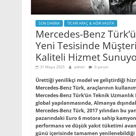
SON DAKİKA
TİCARİ ARAÇ & AĞIR VASITA
Mercedes-Benz Türk’ün
Yeni Tesisinde Müşteri
Kaliteli Hizmet Sunuy
31 Mayıs 2025
admin
0 yorum
Ürettiği yenilikçi model ve geliştirdiği h
Mercedes-Benz Türk, araçlarının kullanı
Mercedes-Benz Türk’ün Teknik Uzmanlık Me
global yapılanmasında, Almanya dışındaki
Mercedes-Benz Türk, 2017 yılından bu yana
pazarındaki Euro 6 motora sahip kamyon 
performans ve düşük yakıt tüketimi avant
günü içerisinde tamamen yenilenebildiği u