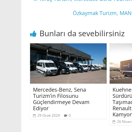
Özkaymak Turizm, MAN Li
Bunları da sevebilirsiniz
Mercedes-Benz, Sena
Kuehne
Turizm’in Filosunu
Sürdürü
Güçlendirmeye Devam
Taşımacı
Ediyor
Renault 
Kamyonu
29 Ocak 2024
0
26 Nisan