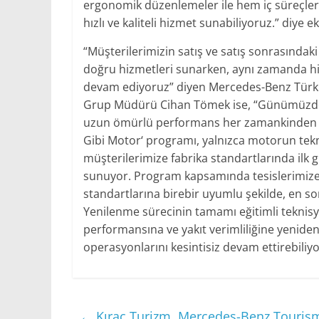
ergonomik düzenlemeler ile hem iç süreçler
hızlı ve kaliteli hizmet sunabiliyoruz.” diye ek
“Müşterilerimizin satış ve satış sonrasındaki 
doğru hizmetleri sunarken, aynı zamanda hiz
devam ediyoruz” diyen Mercedes-Benz Türk 
Grup Müdürü Cihan Tömek ise, “Günümüzde ağır
uzun ömürlü performans her zamankinden daha 
Gibi Motor‘ programı, yalnızca motorun tekn
müşterilerimize fabrika standartlarında ilk g
sunuyor. Program kapsamında tesislerimize
standartlarına birebir uyumlu şekilde, en son 
Yenilenme sürecinin tamamı eğitimli teknisy
performansına ve yakıt verimliliğine yenide
operasyonlarını kesintisiz devam ettirebiliyo
←
Kıraç Turizm, Mercedes-Benz Tourism