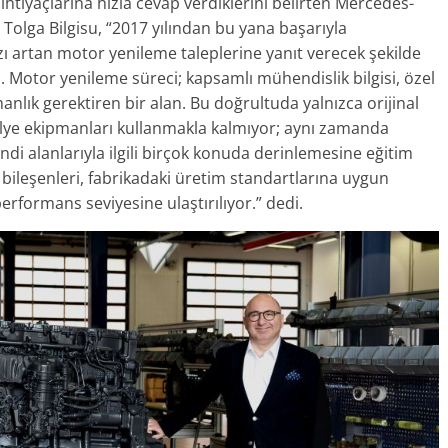
htiyaçlarına hızla cevap verdiklerini belirten Mercedes-
Tolga Bilgisu, “2017 yılından bu yana başarıyla
ı artan motor yenileme taleplerine yanıt verecek şekilde
uz. Motor yenileme süreci; kapsamlı mühendislik bilgisi, özel
manlık gerektiren bir alan. Bu doğrultuda yalnızca orijinal
lye ekipmanları kullanmakla kalmıyor; aynı zamanda
i alanlarıyla ilgili birçok konuda derinlemesine eğitim
bileşenleri, fabrikadaki üretim standartlarına uygun
performans seviyesine ulaştırılıyor.” dedi.