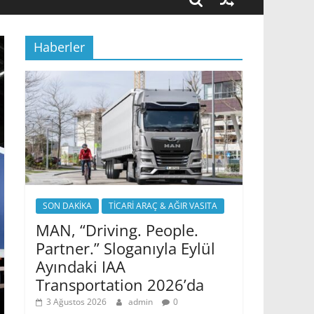
Haberler
SON DAKİKA
TİCARİ ARAÇ & AĞIR VASITA
MAN, “Driving. People.
Partner.” Sloganıyla Eylül
Ayındaki IAA
Transportation 2026’da
3 Ağustos 2026
admin
0