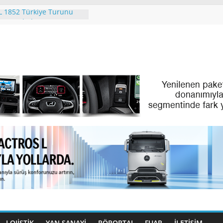
 1852 Türkiye Turunu
 Tamamladı
ing. People. Partner.”
 Eylül Ayındaki IAA
ation 2026’da
RİZM’İN PREMİUM
NEOPLAN SKYLINER OLDU
enz Türk Dijital
yle Filo Yönetiminde Yeni
Benz Türk Gençleri
azırlıyor
LOJİSTİK
YAN SANAYİ
RÖPORTAJ
FUAR
İLETIŞIM