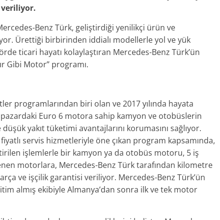
veriliyor.
ercedes-Benz Türk, geliştirdiği yenilikçi ürün ve
. Ürettiği birbirinden iddialı modellerle yol ve yük
örde ticari hayatı kolaylaştıran Mercedes-Benz Türk’ün
ır Gibi Motor” programı.
ler programlarından biri olan ve 2017 yılında hayata
içi pazardaki Euro 6 motora sahip kamyon ve otobüslerin
düşük yakıt tüketimi avantajlarını korumasını sağlıyor.
 fiyatlı servis hizmetleriyle öne çıkan program kapsamında,
rilen işlemlerle bir kamyon ya da otobüs motoru, 5 iş
enen motorlara, Mercedes-Benz Türk tarafından kilometre
 parça ve işçilik garantisi veriliyor. Mercedes-Benz Türk’ün
tim almış ekibiyle Almanya’dan sonra ilk ve tek motor