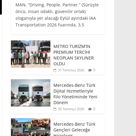
MAN, “Driving. People. Partner.” (Sürüşte
öncü, insan odaklı, güvenilir ortak)
sloganıyla yer alacağı Eylül ayındaki IAA
Transportation 2026 fuarında, 3,5
METRO TURİZM’İN
PREMİUM TERCİHİ
NEOPLAN SKYLINER
OLDU
0
31 Temmuz 2026
Mercedes-Benz Türk
Dijital Hizmetleriyle
Filo Yönetiminde Yeni
Dönem
0
30 Temmuz 2026
Mercedes-Benz Türk
Gençleri Geleceğe
Hazırlıyor