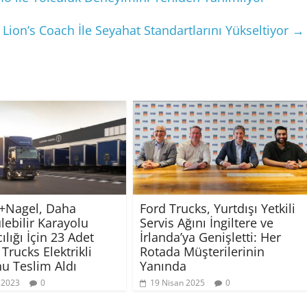
on’s Coach İle Seyahat Standartlarını Yükseltiyor
→
+Nagel, Daha
Ford Trucks, Yurtdışı Yetkili
lebilir Karayolu
Servis Ağını İngiltere ve
lığı İçin 23 Adet
İrlanda’ya Genişletti: Her
Trucks Elektrikli
Rotada Müşterilerinin
 Teslim Aldı
Yanında
 2023
0
19 Nisan 2025
0