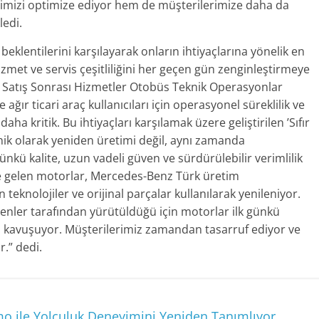
imizi optimize ediyor hem de müşterilerimize daha da
ledi.
beklentilerini karşılayarak onların ihtiyaçlarına yönelik en
met ve servis çeşitliliğini her geçen gün zenginleştirmeye
Satış Sonrası Hizmetler Otobüs Teknik Operasyonlar
 ticari araç kullanıcıları için operasyonel süreklilik ve
kritik. Bu ihtiyaçları karşılamak üzere geliştirilen ’Sıfır
ik olarak yeniden üretimi değil, aynı zamanda
ünkü kalite, uzun vadeli güven ve sürdürülebilir verimlilik
 gelen motorlar, Mercedes-Benz Türk üretim
teknolojiler ve orijinal parçalar kullanılarak yenileniyor.
enler tarafından yürütüldüğü için motorlar ilk günkü
n kavuşuyor. Müşterilerimiz zamandan tasarruf ediyor ve
r.” dedi.
o ile Yolculuk Deneyimini Yeniden Tanımlıyor