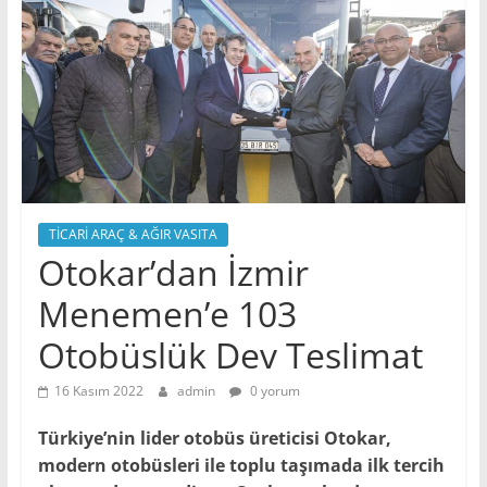
TİCARİ ARAÇ & AĞIR VASITA
Otokar’dan İzmir
Menemen’e 103
Otobüslük Dev Teslimat
16 Kasım 2022
admin
0 yorum
Türkiye’nin lider otobüs üreticisi Otokar,
modern otobüsleri ile toplu taşımada ilk tercih