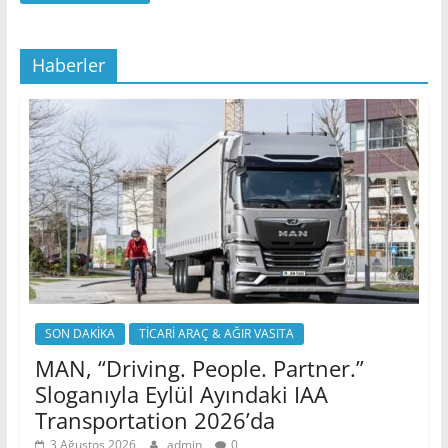
Haberler
SON DAKİKA
TİCARİ ARAÇ & AĞIR VASITA
MAN, “Driving. People. Partner.”
Sloganıyla Eylül Ayındaki IAA
Transportation 2026’da
3 Ağustos 2026
admin
0