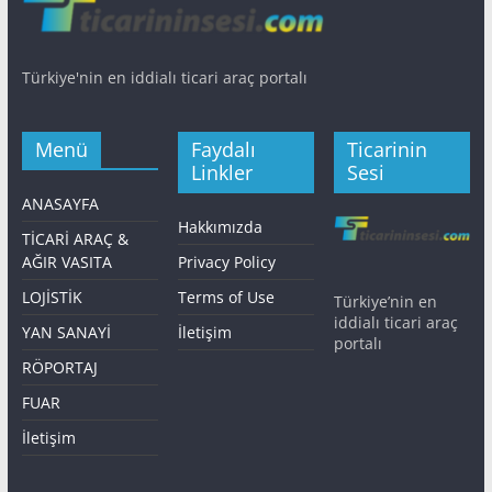
Türkiye'nin en iddialı ticari araç portalı
Menü
Faydalı
Ticarinin
Linkler
Sesi
ANASAYFA
Hakkımızda
TİCARİ ARAÇ &
AĞIR VASITA
Privacy Policy
LOJİSTİK
Terms of Use
Türkiye’nin en
iddialı ticari araç
YAN SANAYİ
İletişim
portalı
RÖPORTAJ
FUAR
İletişim