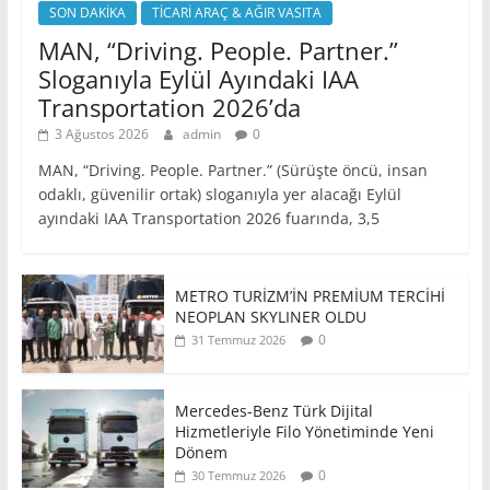
SON DAKİKA
TİCARİ ARAÇ & AĞIR VASITA
MAN, “Driving. People. Partner.”
Sloganıyla Eylül Ayındaki IAA
Transportation 2026’da
3 Ağustos 2026
admin
0
MAN, “Driving. People. Partner.” (Sürüşte öncü, insan
odaklı, güvenilir ortak) sloganıyla yer alacağı Eylül
ayındaki IAA Transportation 2026 fuarında, 3,5
METRO TURİZM’İN PREMİUM TERCİHİ
NEOPLAN SKYLINER OLDU
0
31 Temmuz 2026
Mercedes-Benz Türk Dijital
Hizmetleriyle Filo Yönetiminde Yeni
Dönem
0
30 Temmuz 2026