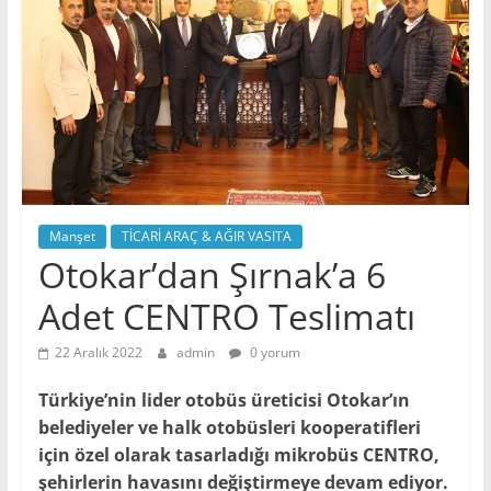
Manşet
TİCARİ ARAÇ & AĞIR VASITA
Otokar’dan Şırnak’a 6
Adet CENTRO Teslimatı
22 Aralık 2022
admin
0 yorum
Türkiye’nin lider otobüs üreticisi Otokar’ın
belediyeler ve halk otobüsleri kooperatifleri
için özel olarak tasarladığı mikrobüs CENTRO,
şehirlerin havasını değiştirmeye devam ediyor.