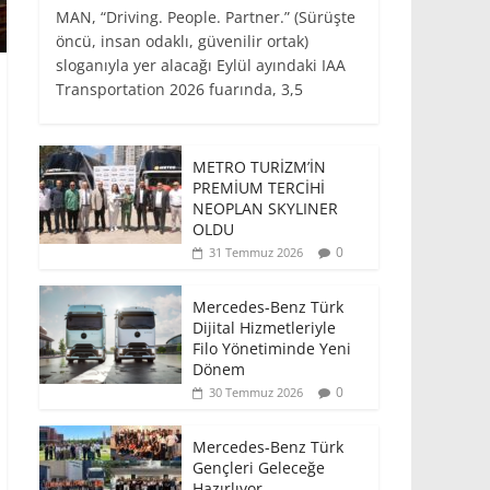
MAN, “Driving. People. Partner.” (Sürüşte
öncü, insan odaklı, güvenilir ortak)
sloganıyla yer alacağı Eylül ayındaki IAA
Transportation 2026 fuarında, 3,5
METRO TURİZM’İN
PREMİUM TERCİHİ
NEOPLAN SKYLINER
OLDU
0
31 Temmuz 2026
Mercedes-Benz Türk
Dijital Hizmetleriyle
Filo Yönetiminde Yeni
Dönem
0
30 Temmuz 2026
Mercedes-Benz Türk
Gençleri Geleceğe
Hazırlıyor