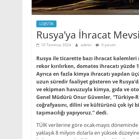
LOJİSTİK
Rusya’ya İhracat Mevs
10 Temmuz 2024
admin
0 yorum
Rusya ile ticarette bazı ihracat kalemleri
rekor kırılırken, domates ihracatı yüzde 16
Ayrıca en fazla kimya ihracatı yapılan ü
uzun süredir faaliyet gösteren ve Rusya’
ve ekipman havuzuyla kimya, gıda ve oto
Genel Müdürü Onur Güvenler, “Türkiye-Ru
coğrafyasını, dilini ve kültürünü çok iyi 
taşımacılığı yapıyoruz.” dedi.
TÜİK verilerine göre ocak-mayıs döneminde Ru
yaklaşık 8 milyon dolarla en yüksek düzeyine ç