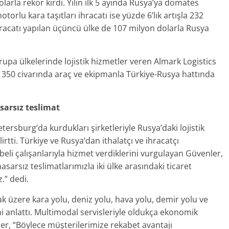
olarla rekor kırdı. Yılın ilk 5 ayında Rusya’ya domates
torlu kara taşıtları ihracatı ise yüzde 6’lık artışla 232
hracatı yapılan üçüncü ülke de 107 milyon dolarla Rusya
vrupa ülkelerinde lojistik hizmetler veren Almark Logistics
 350 civarında araç ve ekipmanla Türkiye-Rusya hattında
sarsız teslimat
ersburg’da kurdukları şirketleriyle Rusya’daki lojistik
irtti. Türkiye ve Rusya’dan ithalatçı ve ihracatçı
übeli çalışanlarıyla hizmet verdiklerini vurgulayan Güvenler,
arsız teslimatlarımızla iki ülke arasındaki ticaret
.” dedi.
k üzere kara yolu, deniz yolu, hava yolu, demir yolu ve
ni anlattı. Multimodal servisleriyle oldukça ekonomik
r, “Böylece müşterilerimize rekabet avantajı