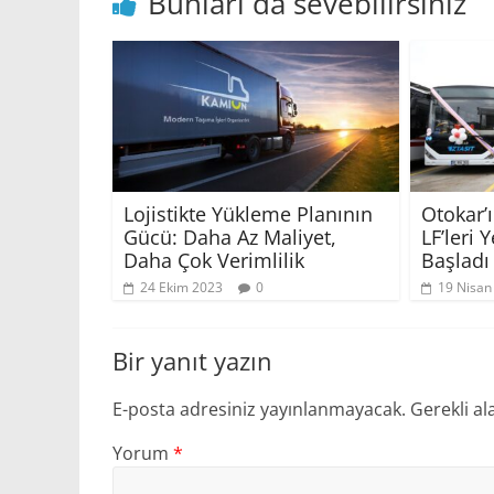
Bunları da sevebilirsiniz
Lojistikte Yükleme Planının
Otokar’
Gücü: Daha Az Maliyet,
LF’leri 
Daha Çok Verimlilik
Başladı
24 Ekim 2023
0
19 Nisan
Bir yanıt yazın
E-posta adresiniz yayınlanmayacak.
Gerekli al
Yorum
*