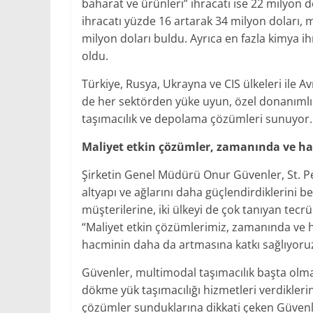
baharat ve ürünleri” ihracatı ise 22 milyon d
ihracatı yüzde 16 artarak 34 milyon doları, mo
milyon doları buldu. Ayrıca en fazla kimya i
oldu.
Türkiye, Rusya, Ukrayna ve CIS ülkeleri ile A
de her sektörden yüke uyun, özel donanımlı
taşımacılık ve depolama çözümleri sunuyor.
Maliyet etkin çözümler, zamanında ve ha
Şirketin Genel Müdürü Onur Güvenler, St. Pet
altyapı ve ağlarını daha güçlendirdiklerini bel
müşterilerine, iki ülkeyi de çok tanıyan tecr
“Maliyet etkin çözümlerimiz, zamanında ve has
hacminin daha da artmasına katkı sağlıyoruz
Güvenler, multimodal taşımacılık başta olma
dökme yük taşımacılığı hizmetleri verdikleri
çözümler sunduklarına dikkati çeken Güvenle