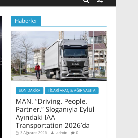
Haberler
SON DAKİKA
TİCARİ ARAÇ & AĞIR VASITA
MAN, “Driving. People.
Partner.” Sloganıyla Eylül
Ayındaki IAA
Transportation 2026’da
3 Ağustos 2026
admin
0