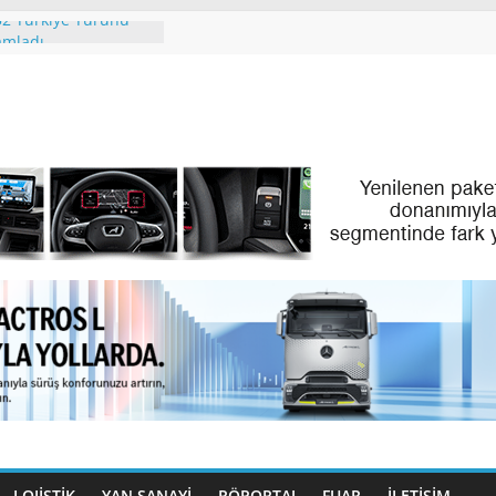
2 Türkiye Turunu
amladı
 People. Partner.”
l Ayındaki IAA
 2026’da
’İN PREMİUM
LAN SKYLINER OLDU
Türk Dijital
Filo Yönetiminde Yeni
 Türk Gençleri
lıyor
LOJİSTİK
YAN SANAYİ
RÖPORTAJ
FUAR
İLETIŞIM