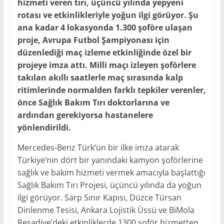
hizmeti veren tırı, üçüncü yılında yepyeni
rotası ve etkinlikleriyle yoğun ilgi görüyor. Şu
ana kadar 4 lokasyonda 1.300 şoföre ulaşan
proje, Avrupa Futbol Şampiyonası için
düzenlediği maç izleme etkinliğinde özel bir
projeye imza attı. Milli maçı izleyen şoförlere
takılan akıllı saatlerle maç sırasında kalp
ritimlerinde normalden farklı tepkiler verenler,
önce Sağlık Bakım Tırı doktorlarına ve
ardından gerekiyorsa hastanelere
yönlendirildi.
Mercedes-Benz Türk’ün bir ilke imza atarak
Türkiye’nin dört bir yanındaki kamyon şoförlerine
sağlık ve bakım hizmeti vermek amacıyla başlattığı
Sağlık Bakım Tırı Projesi, üçüncü yılında da yoğun
ilgi görüyor. Sarp Sınır Kapısı, Düzce Türsan
Dinlenme Tesisi, Ankara Lojistik Üssü ve BiMola
Reşadiye’deki etkinliklerde 1300 şoför hizmetten