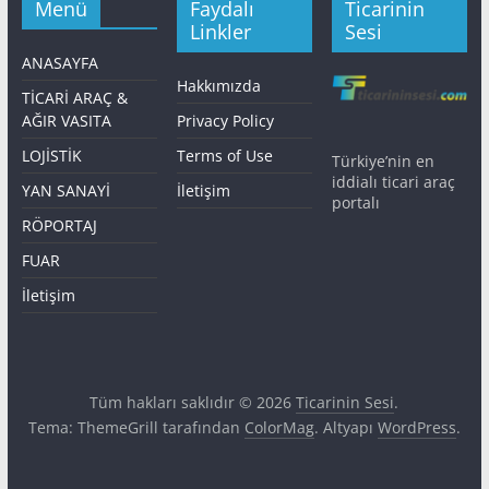
Menü
Faydalı
Ticarinin
Linkler
Sesi
ANASAYFA
Hakkımızda
TİCARİ ARAÇ &
AĞIR VASITA
Privacy Policy
LOJİSTİK
Terms of Use
Türkiye’nin en
iddialı ticari araç
YAN SANAYİ
İletişim
portalı
RÖPORTAJ
FUAR
İletişim
Tüm hakları saklıdır © 2026
Ticarinin Sesi
.
Tema: ThemeGrill tarafından
ColorMag
. Altyapı
WordPress
.