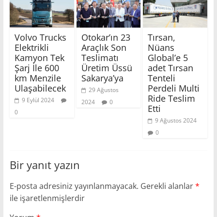
Volvo Trucks
Otokar’ın 23
Tırsan,
Elektrikli
Araçlık Son
Nüans
Kamyon Tek
Teslimatı
Global’e 5
Şarj İle 600
Üretim Üssü
adet Tırsan
km Menzile
Sakarya’ya
Tenteli
Ulaşabilecek
Perdeli Multi
29 Ağustos
Ride Teslim
9 Eylül 2024
2024
0
Etti
0
9 Ağustos 2024
0
Bir yanıt yazın
E-posta adresiniz yayınlanmayacak.
Gerekli alanlar
*
ile işaretlenmişlerdir