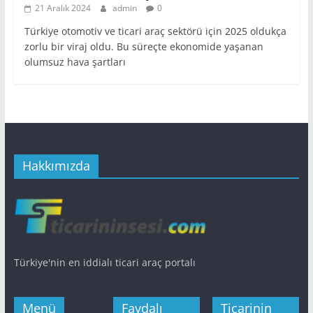
21 Aralık 2024
admin
0
Türkiye otomotiv ve ticari araç sektörü için 2025 oldukça
zorlu bir viraj oldu. Bu süreçte ekonomide yaşanan
olumsuz hava şartları
Hakkımızda
Türkiye'nin en iddialı ticari araç portalı
Menü
Faydalı
Ticarinin