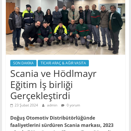
SON DAKİKA
TİCARİ ARAÇ & AĞIR VASITA
Scania ve Hödlmayr
Eğitim İş birliği
Gerçekleştirdi
23 Şubat 2024
admin
0 yorum
Doğuş Otomotiv Distribütörlüğünde
faaliyetlerini sürdüren Scania markası, 2023