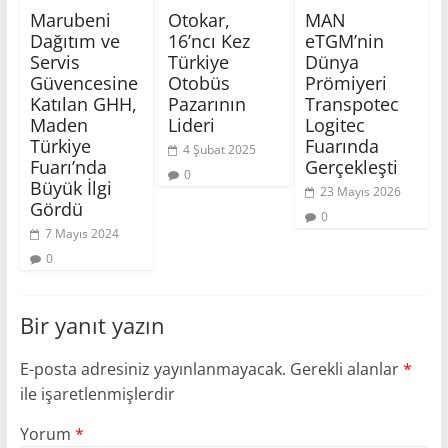
Marubeni
Otokar,
MAN
Dağıtım ve
16’ncı Kez
eTGM’nin
Servis
Türkiye
Dünya
Güvencesine
Otobüs
Prömiyeri
Katılan GHH,
Pazarının
Transpotec
Maden
Lideri
Logitec
Türkiye
Fuarında
4 Şubat 2025
Fuarı’nda
Gerçekleşti
0
Büyük İlgi
23 Mayıs 2026
Gördü
0
7 Mayıs 2024
0
Bir yanıt yazın
E-posta adresiniz yayınlanmayacak.
Gerekli alanlar
*
ile işaretlenmişlerdir
Yorum
*