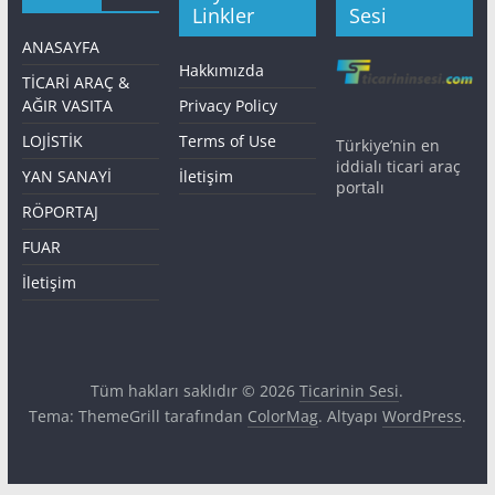
Linkler
Sesi
ANASAYFA
Hakkımızda
TİCARİ ARAÇ &
AĞIR VASITA
Privacy Policy
LOJİSTİK
Terms of Use
Türkiye’nin en
iddialı ticari araç
YAN SANAYİ
İletişim
portalı
RÖPORTAJ
FUAR
İletişim
Tüm hakları saklıdır © 2026
Ticarinin Sesi
.
Tema: ThemeGrill tarafından
ColorMag
. Altyapı
WordPress
.