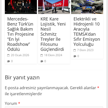
Mercedes-
KRE Kare
Elektrikli ve
Benz Türk’ün
Lojistik, Yeni
Hidrojenli 10
Sağlık Bakım
Nesil
Aracıyla
Tırı Projesine
Schmitz
TEMSA’dan
“En İyi
Treyler İle
Sıfır Emisyon
Roadshow”
Filosunu
Yolculuğu
Ödülü
Güçlendirdi
7 Ekim 2023
20 Ocak 2026
18 Ekim 2024
0
0
0
Bir yanıt yazın
E-posta adresiniz yayınlanmayacak.
Gerekli alanlar
*
ile işaretlenmişlerdir
Yorum
*