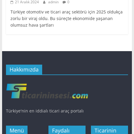
21 Aralık 2024
admin
0
Türkiye otomotiv ve ticari araç sektörü için 2025 oldukça
zorlu bir viraj oldu. Bu süreçte ekonomide yaşanan
olumsuz hava şartları
Hakkımızda
Türkiye'nin en iddialı ticari araç portalı
Menü
Faydalı
Ticarinin