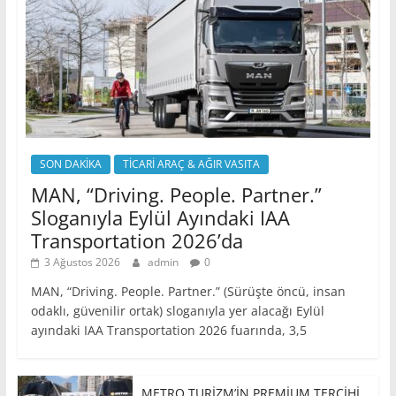
SON DAKİKA
TİCARİ ARAÇ & AĞIR VASITA
MAN, “Driving. People. Partner.”
Sloganıyla Eylül Ayındaki IAA
Transportation 2026’da
3 Ağustos 2026
admin
0
MAN, “Driving. People. Partner.” (Sürüşte öncü, insan
odaklı, güvenilir ortak) sloganıyla yer alacağı Eylül
ayındaki IAA Transportation 2026 fuarında, 3,5
METRO TURİZM’İN PREMİUM TERCİHİ