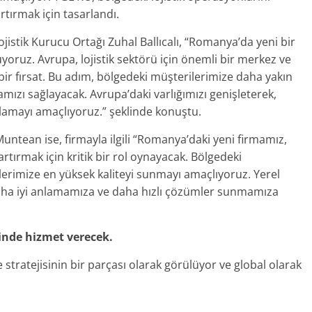
tırmak için tasarlandı.
istik Kurucu Ortağı Zuhal Ballıcalı, “Romanya’da yeni bir
ruz. Avrupa, lojistik sektörü için önemli bir merkez ve
bir fırsat. Bu adım, bölgedeki müşterilerimize daha yakın
ızı sağlayacak. Avrupa’daki varlığımızı genişleterek,
rşılamayı amaçlıyoruz.” şeklinde konuştu.
tean ise, firmayla ilgili “Romanya’daki yeni firmamız,
ı artırmak için kritik bir rol oynayacak. Bölgedeki
erimize en yüksek kaliteyi sunmayı amaçlıyoruz. Yerel
ı daha iyi anlamamıza ve daha hızlı çözümler sunmamıza
inde hizmet verecek.
 stratejisinin bir parçası olarak görülüyor ve global olarak