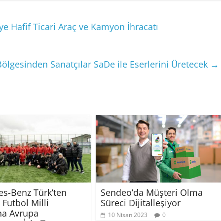
eye Hafif Ticari Araç ve Kamyon İhracatı
lgesinden Sanatçılar SaDe ile Eserlerini Üretecek
→
s-Benz Türk’ten
Sendeo’da Müşteri Olma
Futbol Milli
Süreci Dijitalleşiyor
na Avrupa
10 Nisan 2023
0