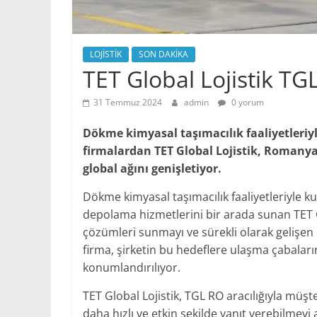
LOJİSTİK
SON DAKİKA
TET Global Lojistik T
31 Temmuz 2024
admin
0 yorum
Dökme kimyasal taşımacılık faaliyetleriyl
firmalardan TET Global Lojistik, Romany
global ağını genişletiyor.
Dökme kimyasal taşımacılık faaliyetleriyle 
depolama hizmetlerini bir arada sunan TET Glo
çözümleri sunmayı ve sürekli olarak gelişen 
firma, şirketin bu hedeflere ulaşma çabaların
konumlandırılıyor.
TET Global Lojistik, TGL RO aracılığıyla müşte
daha hızlı ve etkin şekilde yanıt verebilmeyi