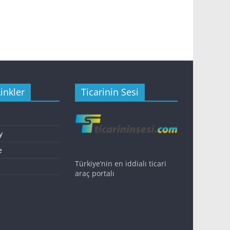
inkler
Ticarinin Sesi
y
e
Türkiye’nin en iddialı ticari
araç portalı