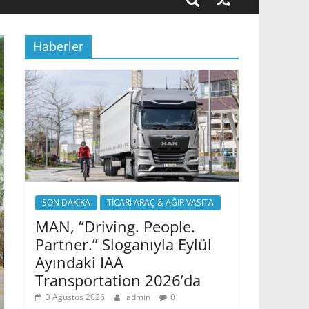
Haberler
SON DAKİKA
TİCARİ ARAÇ & AĞIR VASITA
MAN, “Driving. People.
Partner.” Sloganıyla Eylül
Ayındaki IAA
Transportation 2026’da
3 Ağustos 2026
admin
0