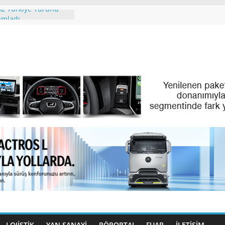
2 Türkiye Turunu
amladı
 People. Partner.”
l Ayındaki IAA
 2026’da
’İN PREMİUM
LAN SKYLINER OLDU
Türk Dijital
Filo Yönetiminde Yeni
 Türk Gençleri
lıyor
LOJİSTİK
YAN SANAYİ
RÖPORTAJ
FUAR
İLETIŞIM