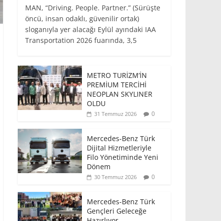
MAN, “Driving. People. Partner.” (Sürüşte
öncü, insan odaklı, güvenilir ortak)
sloganıyla yer alacağı Eylül ayındaki IAA
Transportation 2026 fuarında, 3,5
METRO TURİZM’İN
PREMİUM TERCİHİ
NEOPLAN SKYLINER
OLDU
0
31 Temmuz 2026
Mercedes-Benz Türk
Dijital Hizmetleriyle
Filo Yönetiminde Yeni
Dönem
0
30 Temmuz 2026
Mercedes-Benz Türk
Gençleri Geleceğe
Hazırlıyor