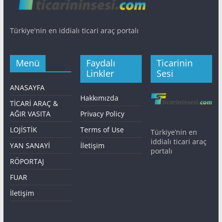
Türkiye'nin en iddialı ticari araç portalı
Menü
Faydalı
Ticarinin
Linkler
Sesi
ANASAYFA
Hakkımızda
TİCARİ ARAÇ &
AĞIR VASITA
Privacy Policy
LOJİSTİK
Terms of Use
Türkiye’nin en
iddialı ticari araç
YAN SANAYİ
İletişim
portalı
RÖPORTAJ
FUAR
İletişim