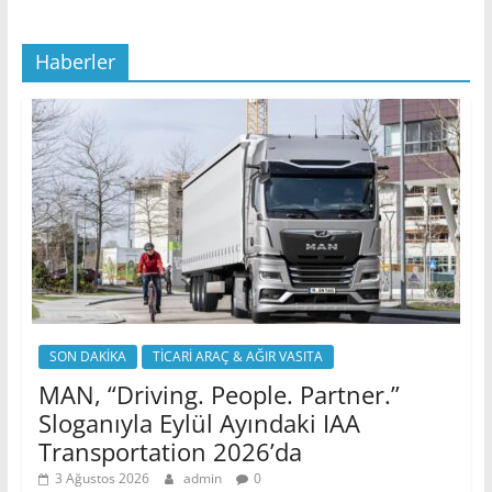
Haberler
SON DAKİKA
TİCARİ ARAÇ & AĞIR VASITA
MAN, “Driving. People. Partner.”
Sloganıyla Eylül Ayındaki IAA
Transportation 2026’da
3 Ağustos 2026
admin
0