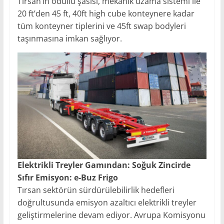
Tırsan’ın ödüllü şasisi, mekanik uzama sistemi ile
20 ft’den 45 ft, 40ft high cube konteynere kadar
tüm konteyner tiplerini ve 45ft swap bodyleri
taşınmasına imkan sağlıyor.
Elektrikli Treyler Gamından: Soğuk Zincirde
Sıfır Emisyon: e-Buz Frigo
Tırsan sektörün sürdürülebilirlik hedefleri
doğrultusunda emisyon azaltıcı elektrikli treyler
geliştirmelerine devam ediyor. Avrupa Komisyonu