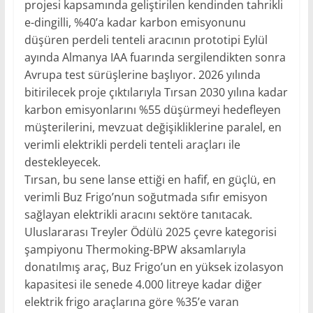
projesi kapsamında geliştirilen kendinden tahrikli
e-dingilli, %40’a kadar karbon emisyonunu
düşüren perdeli tenteli aracının prototipi Eylül
ayında Almanya IAA fuarında sergilendikten sonra
Avrupa test sürüşlerine başlıyor. 2026 yılında
bitirilecek proje çıktılarıyla Tırsan 2030 yılına kadar
karbon emisyonlarını %55 düşürmeyi hedefleyen
müşterilerini, mevzuat değişikliklerine paralel, en
verimli elektrikli perdeli tenteli araçları ile
destekleyecek.
Tırsan, bu sene lanse ettiği en hafif, en güçlü, en
verimli Buz Frigo’nun soğutmada sıfır emisyon
sağlayan elektrikli aracını sektöre tanıtacak.
Uluslararası Treyler Ödülü 2025 çevre kategorisi
şampiyonu Thermoking-BPW aksamlarıyla
donatılmış araç, Buz Frigo’un en yüksek izolasyon
kapasitesi ile senede 4.000 litreye kadar diğer
elektrik frigo araçlarına göre %35’e varan