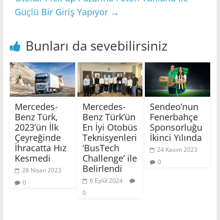
Güçlü Bir Giriş Yapıyor
→
Bunları da sevebilirsiniz
Mercedes-
Mercedes-
Sendeo’nun
Benz Türk,
Benz Türk’ün
Fenerbahçe
2023’ün İlk
En İyi Otobüs
Sponsorluğu
Çeyreğinde
Teknisyenleri
İkinci Yılında
İhracatta Hız
‘BusTech
24 Kasım 2023
Kesmedi
Challenge’ ile
0
Belirlendi
28 Nisan 2023
6 Eylül 2024
0
0