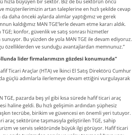
rü hızla büyüyen bir sektör. Biz de bu sektörün öncü
 müşterilerimizin artan taleplerine en hızlı şekilde cevap
a da daha önceki aylarda alımlar yaptığımız ve gerek
nun kaldığımız MAN TGE’lerle devam etme kararı aldık.
TGE; konfor, güvenlik ve satış sonrası hizmetler
da sunuyor. Bu yüzden de yola MAN TGE ile devam ediyoruz.
uğu özelliklerden ve sunduğu avantajlardan memnunuz.”
kollunda lider firmalarımızın gözdesi konumunda”
f Ticari Araçlar (HTA) ve İkinci El Satış Direktörü Cumhur
nda güçlü adımlarla ilerlemeye devam ettiğini vurgulayarak
TGE, pazarda beş yıl gibi kısa sürede hafif ticari araç
 haline geldi. Bu hızlı gelişimin ardından şüphesiz
 aşkın tecrübe, birikim ve güvencesi en önemli yeri tutuyor.
ari araç sektörüne taşımasıyla geliştirilen TGE, sahip
turizm ve servis sektöründe büyük ilgi görüyor. Hafif ticari