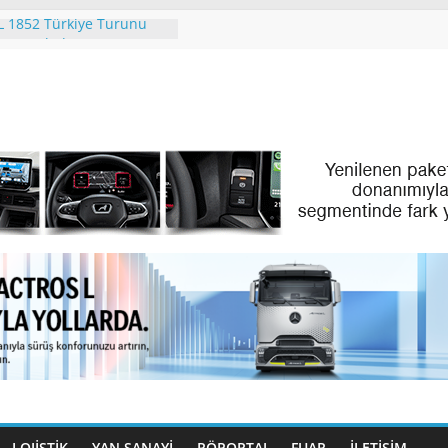
 1852 Türkiye Turunu
 Tamamladı
ing. People. Partner.”
 Eylül Ayındaki IAA
ation 2026’da
RİZM’İN PREMİUM
NEOPLAN SKYLINER OLDU
enz Türk Dijital
yle Filo Yönetiminde Yeni
Benz Türk Gençleri
azırlıyor
LOJİSTİK
YAN SANAYİ
RÖPORTAJ
FUAR
İLETIŞIM