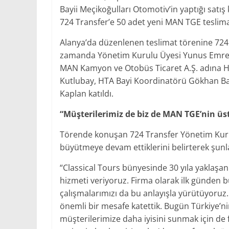
Bayii Meçikoğulları Otomotiv’in yaptığı satış
724 Transfer’e 50 adet yeni MAN TGE teslimat
Alanya’da düzenlenen teslimat törenine 724 
zamanda Yönetim Kurulu Üyesi Yunus Emre Uz
MAN Kamyon ve Otobüs Ticaret A.Ş. adına Hafi
Kutlubay, HTA Bayi Koordinatörü Gökhan Ba
Kaplan katıldı.
“Müşterilerimiz de biz de MAN TGE’nin ü
Törende konuşan 724 Transfer Yönetim Kurulu
büyütmeye devam ettiklerini belirterek şunla
“Classical Tours bünyesinde 30 yıla yaklaşan
hizmeti veriyoruz. Firma olarak ilk günden b
çalışmalarımızı da bu anlayışla yürütüyoru
önemli bir mesafe katettik. Bugün Türkiye’nin
müşterilerimize daha iyisini sunmak için de