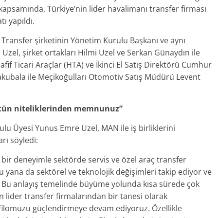
 kapsamında, Türkiye’nin lider havalimanı transfer firması
ı yapıldı.
Transfer şirketinin Yönetim Kurulu Başkanı ve aynı
el, şirket ortakları Hilmi Uzel ve Serkan Günaydın ile
f Ticari Araçlar (HTA) ve İkinci El Satış Direktörü Cumhur
kubala ile Meçikoğulları Otomotiv Satış Müdürü Levent
stün niteliklerinden memnunuz”
 Üyesi Yunus Emre Uzel, MAN ile iş birliklerini
rı söyledi:
 bir deneyimle sektörde servis ve özel araç transfer
u yana da sektörel ve teknolojik değişimleri takip ediyor ve
z. Bu anlayış temelinde büyüme yolunda kısa sürede çok
 lider transfer firmalarından bir tanesi olarak
 filomuzu güçlendirmeye devam ediyoruz. Özellikle