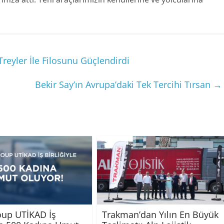
Treyler İle Filosunu Güçlendirdi
Bekir Say’ın Avrupa’daki Tek Tercihi Tırsan
→
oup UTİKAD İş
Trakman’dan Yılın En Büyük