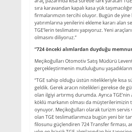
araç pazarında kısa sürede fark yaratan TGE,
sıra karavandan kapalı kasa yük taşımacılığı
firmalarımızın tercihi oluyor. Bugün de yin
yatırımlarına yenilerini ekleme kararı alan 
TGE’lerin teslimatını yapıyoruz. Yeni araçla
olmasını diliyoruz.”
“724 önceki alımlardan duyduğu memnuniy
Meçikoğulları Otomotiv Satış Müdürü Levent 
gerçekleştirmenin mutluluğunu yaşadıklarını
“TGE sahip olduğu üstün nitelikleriyle kısa 
geldik. Gerek aracın nitelikleri gerekse de 
olan ilgiyi artırmış durumda. Ayrıca TGE’nin
köklü markanın olması da müşterilerimizin te
oynuyor. Meçikoğulları olarak turizm servis 
olan TGE teslimatlarımıza bugün yeni bir tane
filosunu güçlendiren 724 Transfer firması
yılın en büyük TGE alımlarından bir tanesine 