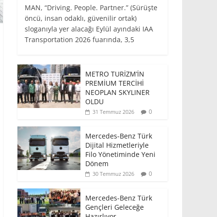
MAN, “Driving. People. Partner.” (Sürüşte
öncü, insan odaklı, güvenilir ortak)
sloganıyla yer alacağı Eylül ayındaki IAA
Transportation 2026 fuarında, 3,5
METRO TURİZM’İN
PREMİUM TERCİHİ
NEOPLAN SKYLINER
OLDU
0
31 Temmuz 2026
Mercedes-Benz Türk
Dijital Hizmetleriyle
Filo Yönetiminde Yeni
Dönem
0
30 Temmuz 2026
Mercedes-Benz Türk
Gençleri Geleceğe
Hazırlıyor