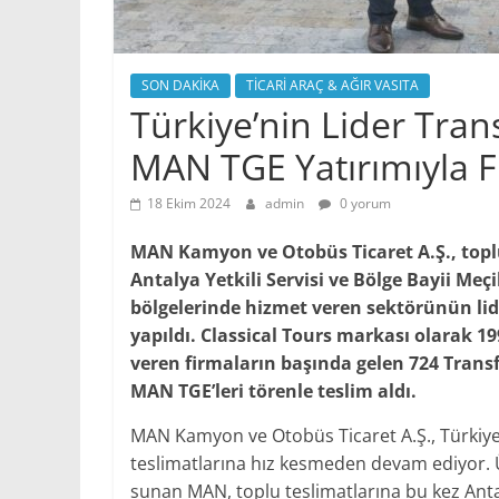
SON DAKİKA
TİCARİ ARAÇ & AĞIR VASITA
Türkiye’nin Lider Tran
MAN TGE Yatırımıyla F
18 Ekim 2024
admin
0 yorum
MAN Kamyon ve Otobüs Ticaret A.Ş., toplu
Antalya Yetkili Servisi ve Bölge Bayii Meçi
bölgelerinde hizmet veren sektörünün lide
yapıldı. Classical Tours markası olarak 1
veren firmaların başında gelen 724 Transf
MAN TGE’leri törenle teslim aldı.
MAN Kamyon ve Otobüs Ticaret A.Ş., Türkiye’ni
teslimatlarına hız kesmeden devam ediyor. Üst
sunan MAN, toplu teslimatlarına bu kez Antaly