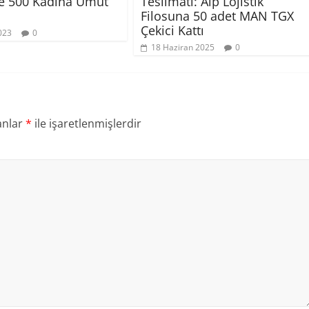
yle 500 Kadına Umut
Teslimatı: Alp Lojistik
Filosuna 50 adet MAN TGX
Çekici Kattı
023
0
18 Haziran 2025
0
anlar
*
ile işaretlenmişlerdir