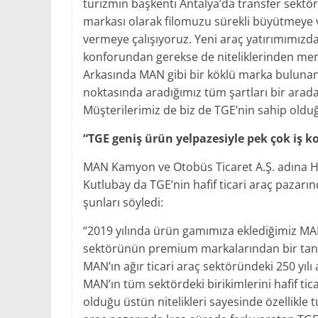
turizmin başkenti Antalya’da transfer sektö
markası olarak filomuzu sürekli büyütmeye ve
vermeye çalışıyoruz. Yeni araç yatırımımızd
konforundan gerekse de niteliklerinden mem
Arkasında MAN gibi bir köklü marka bulunan 
noktasında aradığımız tüm şartları bir ara
Müşterilerimiz de biz de TGE’nin sahip old
“TGE geniş ürün yelpazesiyle pek çok iş 
MAN Kamyon ve Otobüs Ticaret A.Ş. adına Hafi
Kutlubay da TGE’nin hafif ticari araç pazarı
şunları söyledi:
“2019 yılında ürün gamımıza eklediğimiz MAN 
sektörünün premium markalarından bir tanesi
MAN’ın ağır ticari araç sektöründeki 250 yılı
MAN’ın tüm sektördeki birikimlerini hafif tic
olduğu üstün nitelikleri sayesinde özellikle 