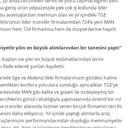
 şu anda turizmden servis ve yolcu taşımacılığının yanı
na geniş ürün yelpazesiyle pek çok iş kollunda lider
e bu avantajlardan memnun olan ve yıl içindeki TGE
sektörünün lider transfer firmalarından 724’e yeni MAN
rımızın hem 724 firmamıza hem de müşterilerine hayırlı
etle yılın en büyük alımlarından bir tanesini yaptı”
Kaplan ise yılın en büyük teslimatlarından birini
 ifade ederek şunları kaydetti:
sürede Ege ve Akdeniz’deki firmalarımızın gözdesi haline
güvenlikten konfora yolculara sunduğu ayrıcalıklar TGE’ye
 arkasında MAN gibi kalite ve güven ile özdeşleşmiş bir
rcihlerini gönül rahatlığıyla yapmalarında önemli bir rol
ve transfer alanında hizmet veren birçok firmamın tercihi
sini daha ekliyoruz. Yıl içinde yaptığı alımlarla araç
, araçlarımızın performanslarından duyduğu memnuniyetle
imza attı. Yeni araçlarımızın kendilerine ve yolcularına