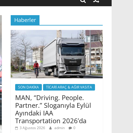
Haberler
SON DAKİKA
TİCARİ ARAÇ & AĞIR VASITA
MAN, “Driving. People.
Partner.” Sloganıyla Eylül
Ayındaki IAA
Transportation 2026’da
3 Ağustos 2026
admin
0