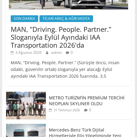
SON DAKİKA
TİCARİ ARAÇ & AĞIR VASITA
MAN, “Driving. People. Partner.”
Sloganıyla Eylül Ayındaki IAA
Transportation 2026’da
3 Ağustos 2026
admin
0
MAN, “Driving. People. Partner.” (Sürüşte öncü, insan
odaklı, güvenilir ortak) sloganıyla yer alacağı Eylül
ayındaki IAA Transportation 2026 fuarında, 3,5
METRO TURİZM’İN PREMİUM TERCİHİ
NEOPLAN SKYLINER OLDU
0
31 Temmuz 2026
Mercedes-Benz Türk Dijital
Hizmetleriyle Filo Yönetiminde Yeni