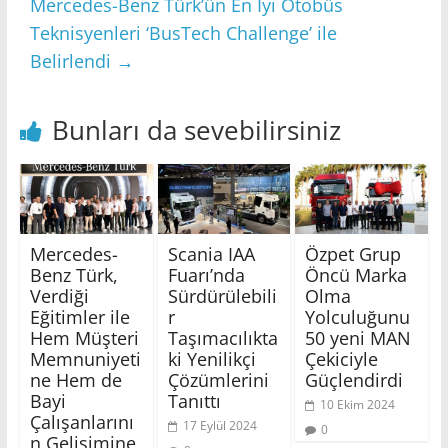
Mercedes-Benz Türk’ün En İyi Otobüs
Teknisyenleri ‘BusTech Challenge’ ile
Belirlendi
→
Bunları da sevebilirsiniz
Mercedes-
Scania IAA
Özpet Grup
Benz Türk,
Fuarı’nda
Öncü Marka
Verdiği
Sürdürülebili
Olma
Eğitimler ile
r
Yolculuğunu
Hem Müşteri
Taşımacılıkta
50 yeni MAN
Memnuniyeti
ki Yenilikçi
Çekiciyle
ne Hem de
Çözümlerini
Güçlendirdi
Bayi
Tanıttı
10 Ekim 2024
Çalışanlarını
17 Eylül 2024
0
n Gelişimine