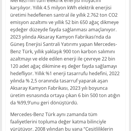
Merkezi’nin tüm elektrik enerjisi ihtiyacını
karşılıyor. Yıllık 4.5 milyon kWh elektrik enerjisi
üretimi hedeflenen santral ile yıllık 2.762 ton CO2
emisyon azaltımı ve yıllık 52 bin 650 ağaç dikmeye
eşdeğer düzeyde fayda sağlanması amaçlanıyor.
2023 yılında Aksaray Kamyon Fabrikası’nda da
Güneş Enerjisi Santrali Yatırımı yapan Mercedes-
Benz Türk, yıllık yaklaşık 900 ton karbon salımını
azaltmayı ve elde edilen enerji ile çevreye 22 bin
120 adet ağaç dikimine eş değer fayda sağlamayı
hedefliyor. Yıllık %1 enerji tasarrufu hedefini, 2022
yılında % 2,5 oranında tasarruf yaparak aşan
Aksaray Kamyon Fabrikası, 2023 yılı boyunca
üretim esnasında ortaya çıkan 6 bin 500 ton atığın
da %99,9’unu geri dönüştürdü.
Mercedes-Benz Türk aynı zamanda tüm
faaliyetlerini topluma değer katma bilinciyle
yürütüyor. 2008 yılından bu yana “Çeşitliliklerin