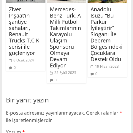
Ziver
Mercedes-
Anadolu
İnşaat’ın
Benz Türk, A
Isuzu “Bu
şantiye
Milli Futbol
Parkur
sahaları,
Takımlarının
İyileştirir”
Renault
Karayolu
Sloganı İle
Trucks T,C,K
Ulaşım
Deprem
serisi ile
Sponsoru
Bölgesindeki
güçleniyor
Olmaya
Çocuklara
Devam
Destek Oldu
8 Ocak 2024
Ediyor
19 Nisan 2023
0
25 Eylül 2025
0
0
Bir yanıt yazın
E-posta adresiniz yayınlanmayacak.
Gerekli alanlar
*
ile işaretlenmişlerdir
Yorum
*