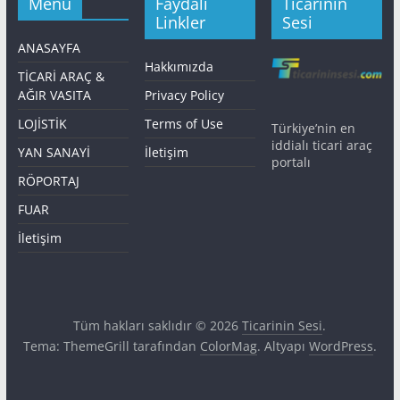
Menü
Faydalı
Ticarinin
Linkler
Sesi
ANASAYFA
Hakkımızda
TİCARİ ARAÇ &
AĞIR VASITA
Privacy Policy
LOJİSTİK
Terms of Use
Türkiye’nin en
iddialı ticari araç
YAN SANAYİ
İletişim
portalı
RÖPORTAJ
FUAR
İletişim
Tüm hakları saklıdır © 2026
Ticarinin Sesi
.
Tema: ThemeGrill tarafından
ColorMag
. Altyapı
WordPress
.