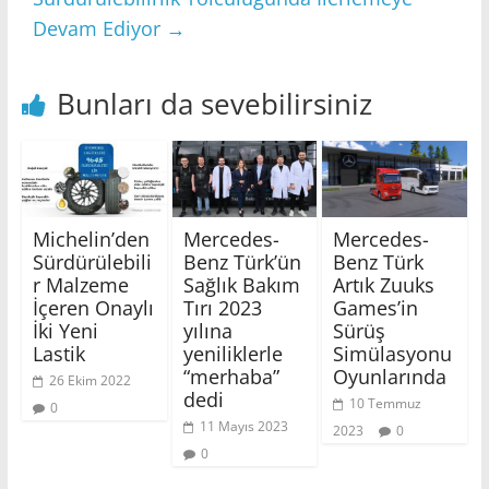
Devam Ediyor
→
Bunları da sevebilirsiniz
Michelin’den
Mercedes-
Mercedes-
Sürdürülebili
Benz Türk’ün
Benz Türk
r Malzeme
Sağlık Bakım
Artık Zuuks
İçeren Onaylı
Tırı 2023
Games’in
İki Yeni
yılına
Sürüş
Lastik
yeniliklerle
Simülasyonu
“merhaba”
Oyunlarında
26 Ekim 2022
dedi
10 Temmuz
0
11 Mayıs 2023
2023
0
0