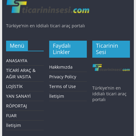
Türkiye'nin en iddialı ticari araç portalı
Menü
Faydalı
Ticarinin
Linkler
Sesi
ANASAYFA
Hakkımızda
TİCARİ ARAÇ &
AĞIR VASITA
Privacy Policy
LOJİSTİK
Terms of Use
Türkiye’nin en
iddialı ticari araç
YAN SANAYİ
İletişim
portalı
RÖPORTAJ
FUAR
İletişim