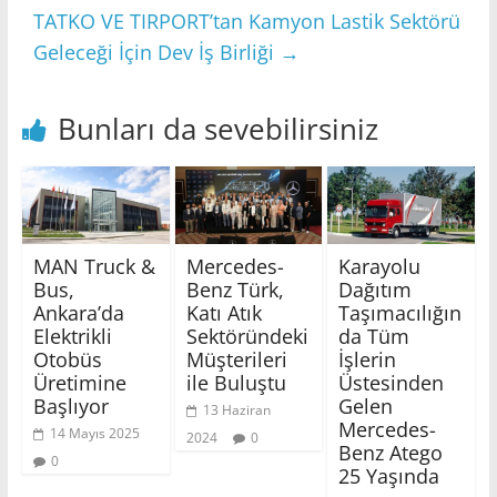
TATKO VE TIRPORT’tan Kamyon Lastik Sektörü
Geleceği İçin Dev İş Birliği
→
Bunları da sevebilirsiniz
MAN Truck &
Mercedes-
Karayolu
Bus,
Benz Türk,
Dağıtım
Ankara’da
Katı Atık
Taşımacılığın
Elektrikli
Sektöründeki
da Tüm
Otobüs
Müşterileri
İşlerin
Üretimine
ile Buluştu
Üstesinden
Başlıyor
Gelen
13 Haziran
Mercedes-
14 Mayıs 2025
2024
0
Benz Atego
0
25 Yaşında