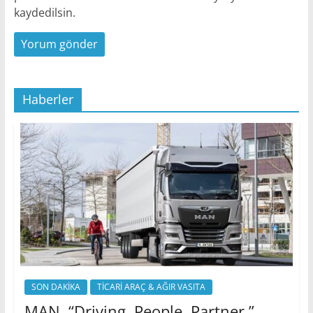
kaydedilsin.
Haberler
SON DAKİKA
TİCARİ ARAÇ & AĞIR VASITA
MAN, “Driving. People. Partner.”