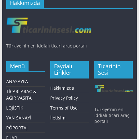
Hakkımızda
Türkiye'nin en iddialı ticari araç portalı
Menü
Faydalı
Ticarinin
Linkler
Sesi
ANASAYFA
Hakkımızda
TİCARİ ARAÇ &
AĞIR VASITA
Privacy Policy
LOJİSTİK
Terms of Use
Türkiye’nin en
iddialı ticari araç
YAN SANAYİ
İletişim
portalı
RÖPORTAJ
FUAR