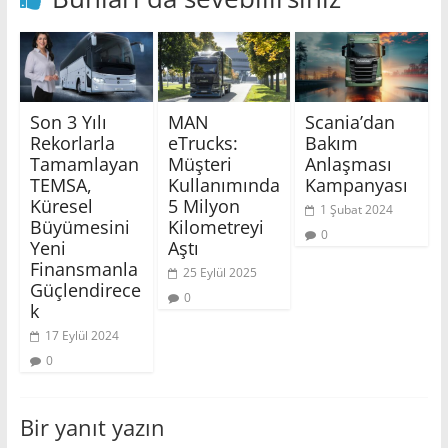
Son 3 Yılı
MAN
Scania’dan
Rekorlarla
eTrucks:
Bakım
Tamamlayan
Müşteri
Anlaşması
TEMSA,
Kullanımında
Kampanyası
Küresel
5 Milyon
1 Şubat 2024
Büyümesini
Kilometreyi
0
Yeni
Aştı
Finansmanla
25 Eylül 2025
Güçlendirece
0
k
17 Eylül 2024
0
Bir yanıt yazın