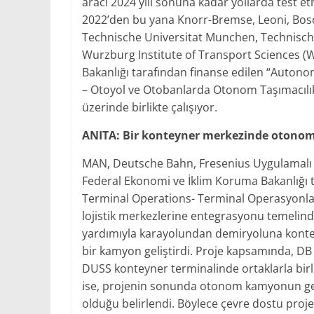
aracı 2024 yılı sonuna kadar yollarda test 
2022’den bu yana Knorr-Bremse, Leoni, Bos
Technische Universitat Munchen, Technisc
Wurzburg Institute of Transport Sciences 
Bakanlığı tarafından finanse edilen “Auto
– Otoyol ve Otobanlarda Otonom Taşımacılık,
üzerinde birlikte çalışıyor.
ANITA: Bir konteyner merkezinde otono
MAN, Deutsche Bahn, Fresenius Uygulamalı Bil
Federal Ekonomi ve İklim Koruma Bakanlığı 
Terminal Operations- Terminal Operasyonla
lojistik merkezlerine entegrasyonu temelind
yardımıyla karayolundan demiryoluna konte
bir kamyon geliştirdi. Proje kapsamında, D
DUSS konteyner terminalinde ortaklarla birlik
ise, projenin sonunda otonom kamyonun gel
olduğu belirlendi. Böylece çevre dostu proje