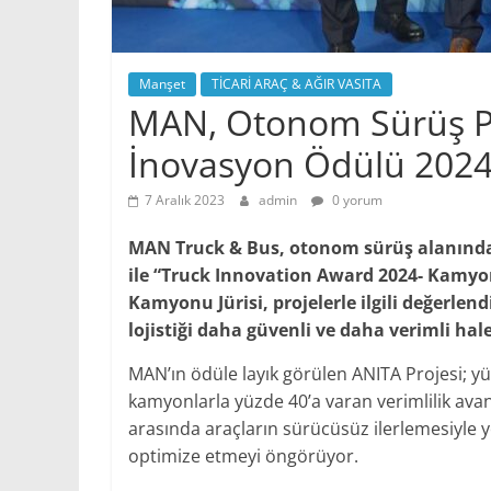
Manşet
TİCARİ ARAÇ & AĞIR VASITA
MAN, Otonom Sürüş Pr
İnovasyon Ödülü 2024
7 Aralık 2023
admin
0 yorum
MAN Truck & Bus, otonom sürüş alanındak
ile “Truck Innovation Award 2024- Kamyo
Kamyonu Jürisi, projelerle ilgili değerl
lojistiği daha güvenli ve daha verimli hale
MAN’ın ödüle layık görülen ANITA Projesi; 
kamyonlarla yüzde 40’a varan verimlilik avant
arasında araçların sürücüsüz ilerlemesiyle y
optimize etmeyi öngörüyor.