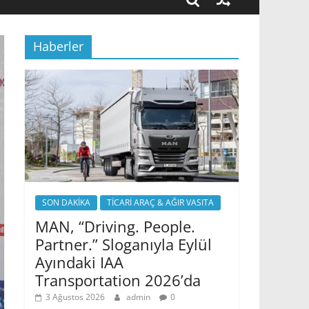
Haberler
SON DAKİKA
TİCARİ ARAÇ & AĞIR VASITA
MAN, “Driving. People.
Partner.” Sloganıyla Eylül
Ayındaki IAA
Transportation 2026’da
3 Ağustos 2026
admin
0