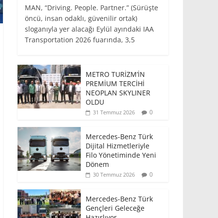
MAN, “Driving. People. Partner.” (Sürüşte
öncü, insan odaklı, güvenilir ortak)
sloganıyla yer alacağı Eylül ayındaki IAA
Transportation 2026 fuarında, 3,5
METRO TURİZM’İN
PREMİUM TERCİHİ
NEOPLAN SKYLINER
OLDU
0
31 Temmuz 2026
Mercedes-Benz Türk
Dijital Hizmetleriyle
Filo Yönetiminde Yeni
Dönem
0
30 Temmuz 2026
Mercedes-Benz Türk
Gençleri Geleceğe
Hazırlıyor