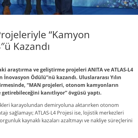
ojeleriyle “Kamyon
″ü Kazandı
i araştırma ve geliştirme projeleri ANITA ve ATLAS-L4
n İnovasyon Ödülü”nü kazandı. Uluslararası Yılın
endirmesinde, “MAN projeleri, otonom kamyonların
 getirebileceğini kanıtlıyor” övgüsü yaptı.
yükleri karayolundan demiryoluna aktarırken otonom
ajı sağlamayı; ATLAS-L4 Projesi ise, lojistik merkezleri
orgunluk kaynaklı kazaları azaltmayı ve nakliye süreçlerini