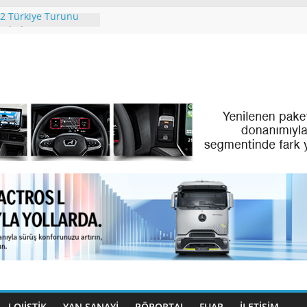
2 Türkiye Turunu
amladı
People. Partner.”
l Ayındaki IAA
 2026’da
’İN PREMİUM
LAN SKYLINER OLDU
Türk Dijital
ilo Yönetiminde Yeni
 Türk Gençleri
ıyor
LOJİSTİK
YAN SANAYİ
RÖPORTAJ
FUAR
İLETIŞIM