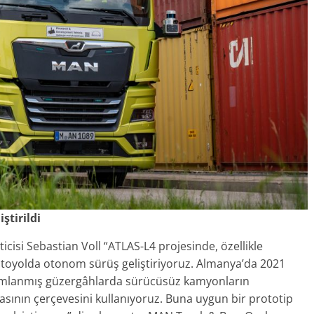
ştirildi
si Sebastian Voll “ATLAS-L4 projesinde, özellikle
oyolda otonom sürüş geliştiriyoruz. Almanya’da 2021
anımlanmış güzergâhlarda sürücüsüz kamyonların
sının çerçevesini kullanıyoruz. Buna uygun bir prototip