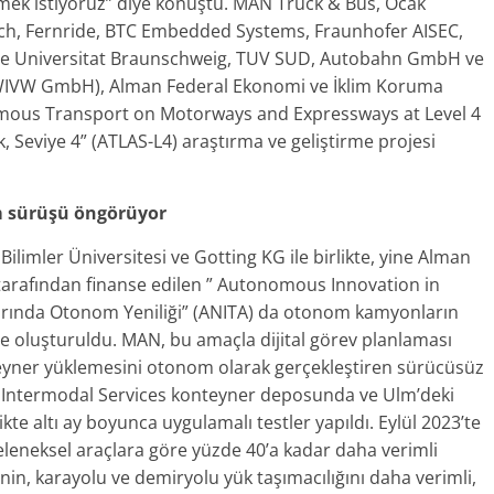
etmek istiyoruz” diye konuştu. MAN Truck & Bus, Ocak
ch, Fernride, BTC Embedded Systems, Fraunhofer AISEC,
he Universitat Braunschweig, TUV SUD, Autobahn GmbH ve
(WIVW GmbH), Alman Federal Ekonomi ve İklim Koruma
nomous Transport on Motorways and Expressways at Level 4
 Seviye 4” (ATLAS-L4) araştırma ve geliştirme projesi
m sürüşü öngörüyor
imler Üniversitesi ve Gotting KG ile birlikte, yine Alman
tarafından finanse edilen ” Autonomous Innovation in
rında Otonom Yeniliği” (ANITA) da otonom kamyonların
e oluşturuldu. MAN, bu amaçla dijital görev planlaması
yner yüklemesini otonom olarak gerçekleştiren sürücüsüz
B Intermodal Services konteyner deposunda ve Ulm’deki
te altı ay boyunca uygulamalı testler yapıldı. Eylül 2023’te
eneksel araçlara göre yüzde 40’a kadar daha verimli
nin, karayolu ve demiryolu yük taşımacılığını daha verimli,