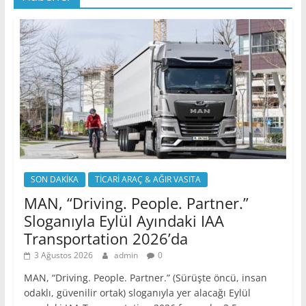
SON DAKİKA
TİCARİ ARAÇ & AĞIR VASITA
MAN, “Driving. People. Partner.”
Sloganıyla Eylül Ayındaki IAA
Transportation 2026’da
3 Ağustos 2026
admin
0
MAN, “Driving. People. Partner.” (Sürüşte öncü, insan
odaklı, güvenilir ortak) sloganıyla yer alacağı Eylül