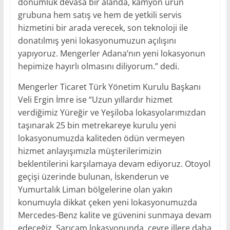
dönümlük devasa bir alanda, kamyon ürün
grubuna hem satış ve hem de yetkili servis
hizmetini bir arada verecek, son teknoloji ile
donatılmış yeni lokasyonumuzun açılışını
yapıyoruz. Mengerler Adana’nın yeni lokasyonun
hepimize hayırlı olmasını diliyorum.” dedi.
Mengerler Ticaret Türk Yönetim Kurulu Başkanı
Veli Ergin İmre ise “Uzun yıllardır hizmet
verdiğimiz Yüreğir ve Yeşiloba lokasyolarımızdan
taşınarak 25 bin metrekareye kurulu yeni
lokasyonumuzda kaliteden ödün vermeyen
hizmet anlayışımızla müşterilerimizin
beklentilerini karşılamaya devam ediyoruz. Otoyol
geçişi üzerinde bulunan, İskenderun ve
Yumurtalık Liman bölgelerine olan yakın
konumuyla dikkat çeken yeni lokasyonumuzda
Mercedes-Benz kalite ve güvenini sunmaya devam
edeceğiz. Sarıçam lokasyonunda, çevre illere daha