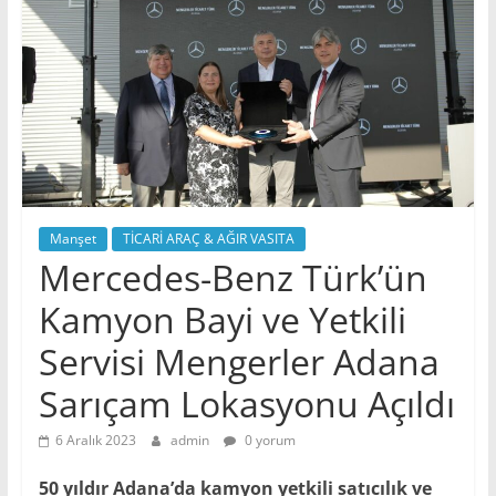
Manşet
TİCARİ ARAÇ & AĞIR VASITA
Mercedes-Benz Türk’ün
Kamyon Bayi ve Yetkili
Servisi Mengerler Adana
Sarıçam Lokasyonu Açıldı
6 Aralık 2023
admin
0 yorum
50 yıldır Adana’da kamyon yetkili satıcılık ve