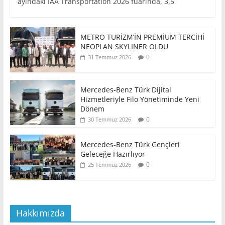
ayındaki IAA Transportation 2026 fuarında, 3,5
METRO TURİZM’İN PREMİUM TERCİHİ
NEOPLAN SKYLINER OLDU
0
31 Temmuz 2026
Mercedes-Benz Türk Dijital
Hizmetleriyle Filo Yönetiminde Yeni
Dönem
0
30 Temmuz 2026
Mercedes-Benz Türk Gençleri
Geleceğe Hazırlıyor
0
25 Temmuz 2026
Hakkımızda