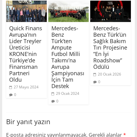
Quick Finans
Mercedes-
Mercedes-
Avrupa’nın
Benz
Benz Türk’ün
Lider Treyler
Türk’ten
Sağlık Bakım
Üreticisi
Ampute
Tırı Projesine
KRONE’nin
Futbol Milli
“En İyi
Türkiye’de
Takımı’na
Roadshow”
Finansman
Avrupa
Ödülü
Partneri
Şampiyonası
20 Ocak 2026
Oldu
İçin Tam
0
Destek
27 Mayıs 2024
29 Ocak 2024
0
0
Bir yanıt yazın
E-posta adresiniz yayınlanmayacak.
Gerekli alanlar
*