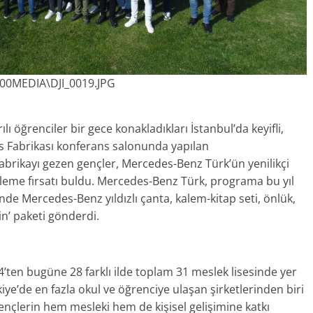
00MEDIA\DJI_0019.JPG
lı öğrenciler bir gece konakladıkları İstanbul’da keyifli,
s Fabrikası konferans salonunda yapılan
abrikayı gezen gençler, Mercedes-Benz Türk’ün yenilikçi
eleme fırsatı buldu. Mercedes-Benz Türk, programa bu yıl
nde Mercedes-Benz yıldızlı çanta, kalem-kitap seti, önlük,
in’ paketi gönderdi.
’ten bugüne 28 farklı ilde toplam 31 meslek lisesinde yer
ye’de en fazla okul ve öğrenciye ulaşan şirketlerinden biri
gençlerin hem mesleki hem de kişisel gelişimine katkı