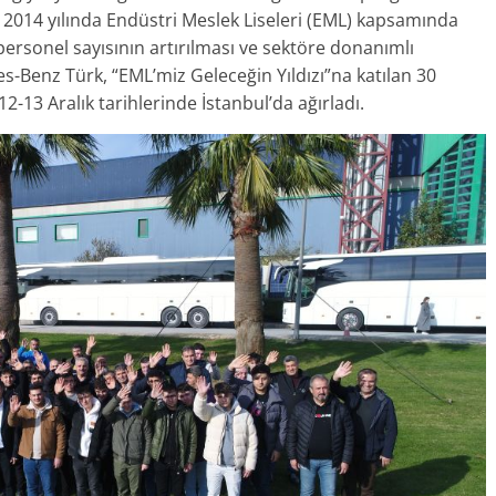
 2014 yılında Endüstri Meslek Liseleri (EML) kapsamında
 personel sayısının artırılması ve sektöre donanımlı
s-Benz Türk, “EML’miz Geleceğin Yıldızı”na katılan 30
2-13 Aralık tarihlerinde İstanbul’da ağırladı.