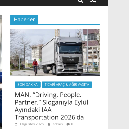
Haberler
SON DAKİKA
TİCARİ ARAÇ & AĞIR VASITA
MAN, “Driving. People.
Partner.” Sloganıyla Eylül
Ayındaki IAA
Transportation 2026’da
3 Ağustos 2026
admin
0