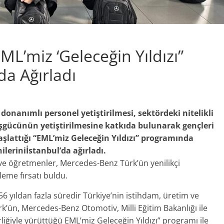
L’miz ‘Geleceğin Yıldızı”
da Ağırladı
nanımlı personel yetiştirilmesi, sektördeki nitelikli
e işgücünün yetiştirilmesine katkıda bulunarak gençleri
lattığı “EML’miz Geleceğin Yıldızı” programında
leriniİstanbul’da ağırladı.
ve öğretmenler, Mercedes-Benz Türk’ün yenilikçi
leme fırsatı buldu.
56 yıldan fazla süredir Türkiye’nin istihdam, üretim ve
k’ün, Mercedes-Benz Otomotiv, Milli Eğitim Bakanlığı ile
rliğiyle yürüttüğü EML’miz Geleceğin Yıldızı” programı ile