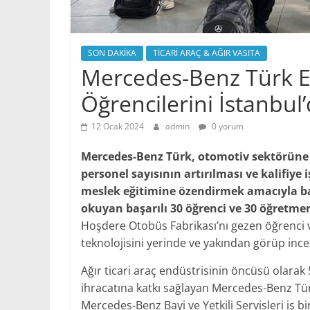
SON DAKİKA
TİCARİ ARAÇ & AĞIR VASITA
Mercedes-Benz Türk EM
Öğrencilerini İstanbul’
12 Ocak 2024
admin
0 yorum
Mercedes-Benz Türk, otomotiv sektörüne do
personel sayısının artırılması ve kalifiy
meslek eğitimine özendirmek amacıyla baş
okuyan başarılı 30 öğrenci ve 30 öğretmeni
Hoşdere Otobüs Fabrikası’nı gezen öğrenci 
teknolojisini yerinde ve yakından görüp ince
Ağır ticari araç endüstrisinin öncüsü olarak 
ihracatına katkı sağlayan Mercedes-Benz Tür
Mercedes-Benz Bayi ve Yetkili Servisleri iş bi