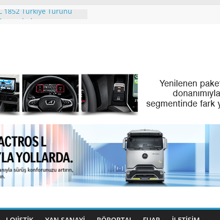
 1852 Türkiye Turunu
 Tamamladı
ing. People. Partner.”
 Eylül Ayındaki IAA
ation 2026’da
RİZM’İN PREMİUM
NEOPLAN SKYLINER OLDU
enz Türk Dijital
yle Filo Yönetiminde Yeni
Benz Türk Gençleri
azırlıyor
LOJİSTİK
YAN SANAYİ
RÖPORTAJ
FUAR
İLETIŞIM