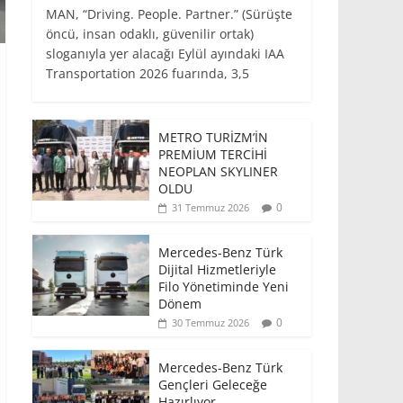
MAN, “Driving. People. Partner.” (Sürüşte
öncü, insan odaklı, güvenilir ortak)
sloganıyla yer alacağı Eylül ayındaki IAA
Transportation 2026 fuarında, 3,5
METRO TURİZM’İN
PREMİUM TERCİHİ
NEOPLAN SKYLINER
OLDU
0
31 Temmuz 2026
Mercedes-Benz Türk
Dijital Hizmetleriyle
Filo Yönetiminde Yeni
Dönem
0
30 Temmuz 2026
Mercedes-Benz Türk
Gençleri Geleceğe
Hazırlıyor