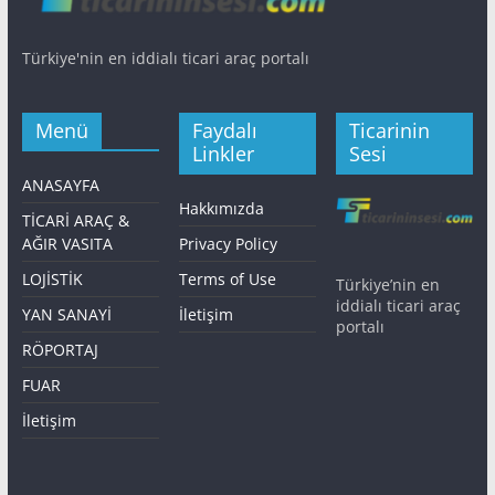
Türkiye'nin en iddialı ticari araç portalı
Menü
Faydalı
Ticarinin
Linkler
Sesi
ANASAYFA
Hakkımızda
TİCARİ ARAÇ &
AĞIR VASITA
Privacy Policy
LOJİSTİK
Terms of Use
Türkiye’nin en
iddialı ticari araç
YAN SANAYİ
İletişim
portalı
RÖPORTAJ
FUAR
İletişim