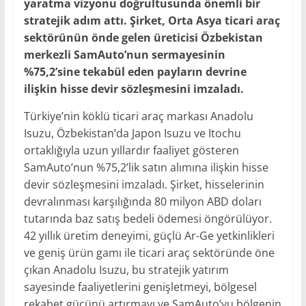
yaratma vizyonu doğrultusunda önemli bir
stratejik adım attı. Şirket, Orta Asya ticari araç
sektörünün önde gelen üreticisi Özbekistan
merkezli SamAuto’nun sermayesinin
%75,2’sine tekabül eden payların devrine
ilişkin hisse devir sözleşmesini imzaladı.
Türkiye’nin köklü ticari araç markası Anadolu
Isuzu, Özbekistan’da Japon Isuzu ve Itochu
ortaklığıyla uzun yıllardır faaliyet gösteren
SamAuto’nun %75,2’lik satın alımına ilişkin hisse
devir sözleşmesini imzaladı. Şirket, hisselerinin
devralınması karşılığında 80 milyon ABD doları
tutarında baz satış bedeli ödemesi öngörülüyor.
42 yıllık üretim deneyimi, güçlü Ar-Ge yetkinlikleri
ve geniş ürün gamı ile ticari araç sektöründe öne
çıkan Anadolu Isuzu, bu stratejik yatırım
sayesinde faaliyetlerini genişletmeyi, bölgesel
rekabet gücünü artırmayı ve SamAuto’yu bölgenin