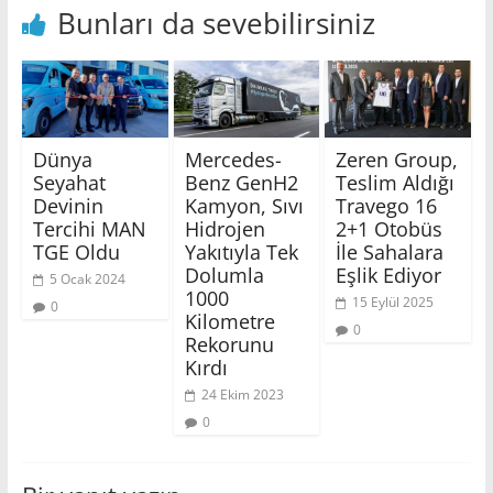
Bunları da sevebilirsiniz
Dünya
Mercedes-
Zeren Group,
Seyahat
Benz GenH2
Teslim Aldığı
Devinin
Kamyon, Sıvı
Travego 16
Tercihi MAN
Hidrojen
2+1 Otobüs
TGE Oldu
Yakıtıyla Tek
İle Sahalara
Dolumla
Eşlik Ediyor
5 Ocak 2024
1000
15 Eylül 2025
0
Kilometre
0
Rekorunu
Kırdı
24 Ekim 2023
0