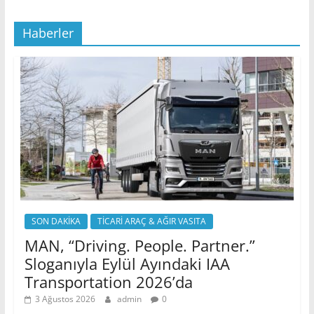
Haberler
SON DAKİKA
TİCARİ ARAÇ & AĞIR VASITA
MAN, “Driving. People. Partner.”
Sloganıyla Eylül Ayındaki IAA
Transportation 2026’da
3 Ağustos 2026
admin
0